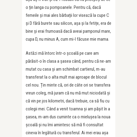
o țin langa cu pompoanele. Pentru că, dacă
femeile și mai ales bărbații lor visează la cupe C
și D fără burete sau silicon, așa și la fetițe, era de
bine și erai frumoasă dacă aveai pamponul mare,
cupa D, nu minus A, cum mi-l făcuse mie mama.
Astăzi mă întorc într-o școală pe care am
părăsit-o în clasa a șasea când, pentru că ne-am
mutat cu casa și am schimbat cartierul, m-au
transferat la o alta mult mai aproape de blocul
cel nou. Țin minte că, ori de câte ori se transfera
vreun coleg, mă juram că nu mă mut niciodată și
că vin pe jos kilometri, dacă trebuie, ca să fiu cu
colegii mei. Când a venit toamna și am pășit în a
șasea, m-am dus cuminte ca o mielușea la noua
școală și nu îmi amintesc să mă fi consultat
cineva în legătură cu transferul. Ai mei erau așa