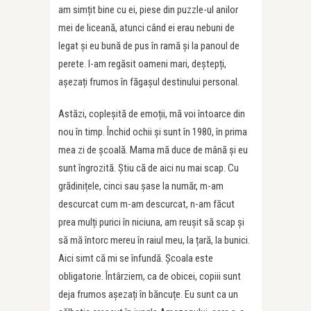
am simțit bine cu ei, piese din puzzle-ul anilor
mei de liceană, atunci când ei erau nebuni de
legat și eu bună de pus în ramă și la panoul de
perete. I-am regăsit oameni mari, deștepți,
așezați frumos în făgașul destinului personal.
Astăzi, copleșită de emoții, mă voi întoarce din
nou în timp. Închid ochii și sunt în 1980, în prima
mea zi de școală. Mama mă duce de mână și eu
sunt îngrozită. Știu că de aici nu mai scap. Cu
grădinițele, cinci sau șase la număr, m-am
descurcat cum m-am descurcat, n-am făcut
prea mulți purici în niciuna, am reușit să scap și
să mă întorc mereu în raiul meu, la țară, la bunici.
Aici simt că mi se înfundă. Școala este
obligatorie. Întârziem, ca de obicei, copiii sunt
deja frumos așezați în băncuțe. Eu sunt ca un