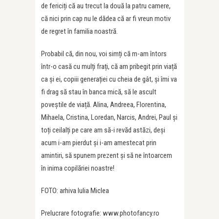
de fericiți că au trecut la două la patru camere,
că nici prin cap nu le dădea că ar fi vreun motiv
de regret în familia noastră.
Probabil că, din nou, voi simți că m-am întors
într-o casă cu mulți frați, că am pribegit prin viață
ca și ei, copiii generației cu cheia de gât, și îmi va
fi drag să stau în banca mică, să le ascult
poveștile de viață. Alina, Andreea, Florentina,
Mihaela, Cristina, Loredan, Narcis, Andrei, Paul și
toți ceilalți pe care am să-i revăd astăzi, deși
acum i-am pierdut și i-am amestecat prin
amintiri, să spunem prezent și să ne întoarcem
în inima copilăriei noastre!
FOTO: arhiva Iulia Miclea
Prelucrare fotografie: www.photofancy.ro