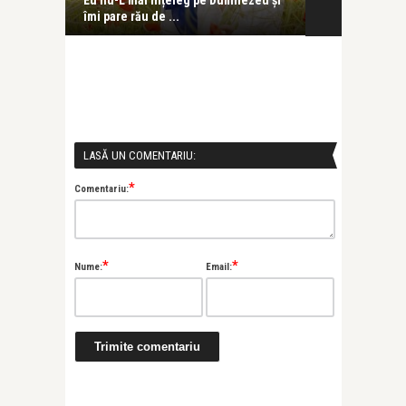
ă să
Eu nu-L mai înțeleg pe Dumnezeu și
Ziua în care m
îmi pare rău de ...
ochi
LASĂ UN COMENTARIU:
*
Comentariu:
*
*
Nume:
Email: