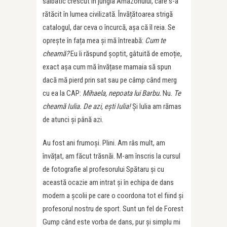
sălbatic crescut în jungla Amazonului, care s-a
rătăcit în lumea civilizată. Învățătoarea strigă
catalogul, dar ceva o încurcă, așa că îl reia. Se
oprește în fața mea și mă întreabă:
Cum te
cheamă?
Eu îi răspund șoptit, gâtuită de emoție,
exact așa cum mă învățase mamaia să spun
dacă mă pierd prin sat sau pe câmp când merg
cu ea la CAP:
Mihaela, nepoata lui Barbu.
Nu.
Te
cheamă Iulia. De azi, ești Iulia!
Și Iulia am rămas
de atunci și până azi.
Au fost ani frumoși. Plini. Am râs mult, am
învățat, am făcut trăsnăi. M-am înscris la cursul
de fotografie al profesorului Spătaru și cu
această ocazie am intrat și în echipa de dans
modern a școlii pe care o coordona tot el fiind și
profesorul nostru de sport. Sunt un fel de Forest
Gump când este vorba de dans, pur și simplu mi