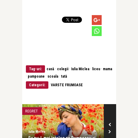
·
·
·
·
Tag-uri:
casă
colegii
Iulia Miclea
liceu
mama
·
·
·
pampoane
scoala
tată
Categorii:
VARSTE FRUMOASE
REGRET
VARSTE FRUMOA
Iulia Miclea
Iulia Miclea