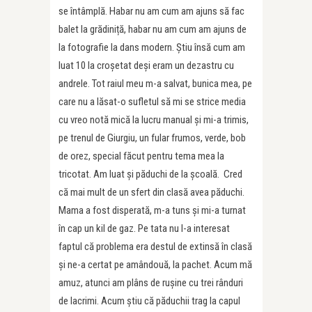
se întâmplă. Habar nu am cum am ajuns să fac
balet la grădiniță, habar nu am cum am ajuns de
la fotografie la dans modern. Știu însă cum am
luat 10 la croșetat deși eram un dezastru cu
andrele. Tot raiul meu m-a salvat, bunica mea, pe
care nu a lăsat-o sufletul să mi se strice media
cu vreo notă mică la lucru manual și mi-a trimis,
pe trenul de Giurgiu, un fular frumos, verde, bob
de orez, special făcut pentru tema mea la
tricotat. Am luat și păduchi de la școală. Cred
că mai mult de un sfert din clasă avea păduchi.
Mama a fost disperată, m-a tuns și mi-a turnat
în cap un kil de gaz. Pe tata nu l-a interesat
faptul că problema era destul de extinsă în clasă
și ne-a certat pe amândouă, la pachet. Acum mă
amuz, atunci am plâns de rușine cu trei rânduri
de lacrimi. Acum știu că păduchii trag la capul