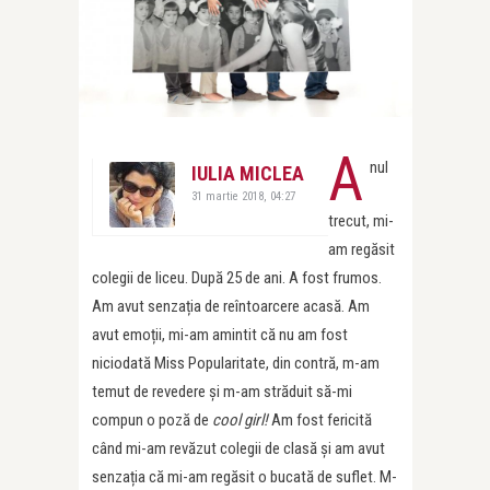
A
nul
IULIA MICLEA
31 martie 2018, 04:27
trecut, mi-
am regăsit
colegii de liceu. După 25 de ani. A fost frumos.
Am avut senzația de reîntoarcere acasă. Am
avut emoții, mi-am amintit că nu am fost
niciodată Miss Popularitate, din contră, m-am
temut de revedere și m-am străduit să-mi
compun o poză de
cool girl!
Am fost fericită
când mi-am revăzut colegii de clasă și am avut
senzația că mi-am regăsit o bucată de suflet. M-