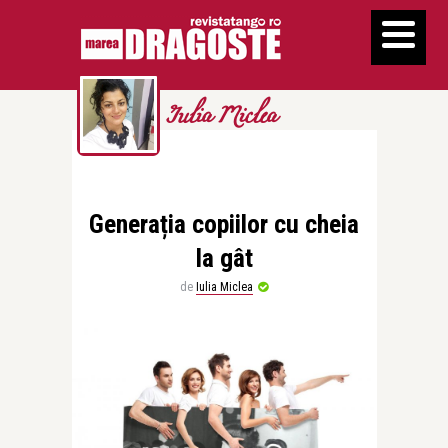
Iulia Miclea
Generația copiilor cu cheia
la gât
de
Iulia Miclea