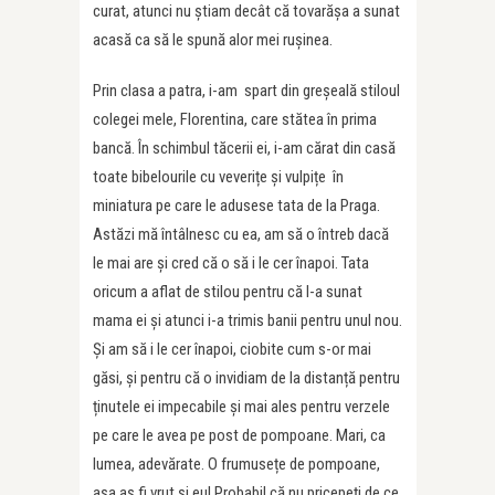
curat, atunci nu știam decât că tovarășa a sunat
acasă ca să le spună alor mei rușinea.
Prin clasa a patra, i-am spart din greșeală stiloul
colegei mele, Florentina, care stătea în prima
bancă. În schimbul tăcerii ei, i-am cărat din casă
toate bibelourile cu veverițe și vulpițe în
miniatura pe care le adusese tata de la Praga.
Astăzi mă întâlnesc cu ea, am să o întreb dacă
le mai are şi cred că o să i le cer înapoi. Tata
oricum a aflat de stilou pentru că l-a sunat
mama ei și atunci i-a trimis banii pentru unul nou.
Și am să i le cer înapoi, ciobite cum s-or mai
găsi, și pentru că o invidiam de la distanță pentru
ținutele ei impecabile şi mai ales pentru verzele
pe care le avea pe post de pompoane. Mari, ca
lumea, adevărate. O frumusețe de pompoane,
așa aș fi vrut și eu! Probabil că nu pricepeți de ce