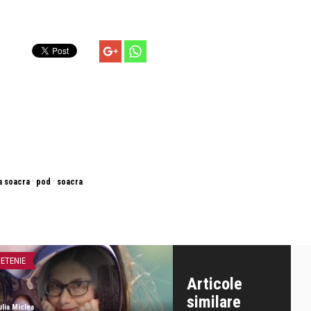
·
·
 soacra
pod
soacra
IETENIE
ATITUDINE
Articole
similare
ulia Miclea
Iulia Miclea