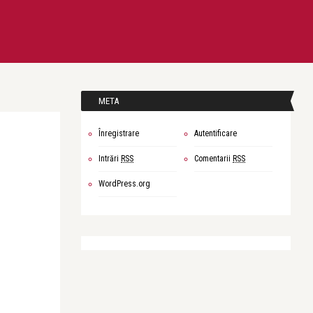
META
Înregistrare
Autentificare
Intrări
RSS
Comentarii
RSS
WordPress.org