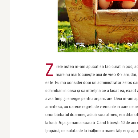
Z
ilele astea m-am apucat să fac curat în pod, a
mare nu mai locuieşte aici de vreo 8-9 ani, dar,
este. Eu mă consider doar un administrator zelos car
schimbări în casă și să întrețină ce a lăsat ea, exac
avea timp și energie pentru organizare. Deci m-am ap
amintesc, cu oarece regret, de vremurile în care ne
onor bărbatul doamnei, adică socrul meu, era ditai of
la lună. Așa și mama soacră. Când trăiești 40 de ani ș
țeapănă, ne saluta de la înălțimea maiestății ei și ap