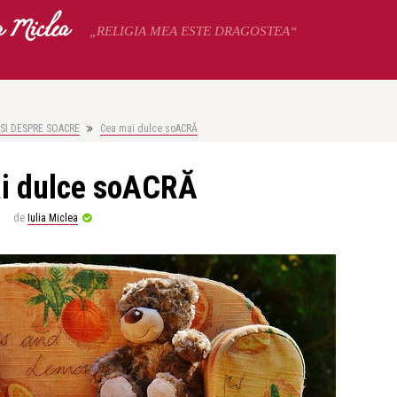
a Miclea
„RELIGIA MEA ESTE DRAGOSTEA“
 SI DESPRE SOACRE
Cea mai dulce soACRĂ
i dulce soACRĂ
de
Iulia Miclea