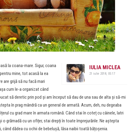
casă la coana-mare. Sigur, coana
IULIA MICLEA
 pentru mine, tot acasă la ea
21 iulie 2018, 05:17
e are grijă să nu facă mari
t așa cum le-a organizat când
ucat să deretic prin pod și am început să dau de una sau de alta și să-mi
 aștepta în prag mândră ca un general de armată. Acum, deh, nu degeaba
ițerul cu grad mare în armata română. Când stai în coteț cu câinele, latri
i o grămadă cu un ofițer, stai drepți în toate împrejurările. Ne aștepta
oi, când dădea cu ochii de bebelușă, lăsa naibii toată bățoșenia.