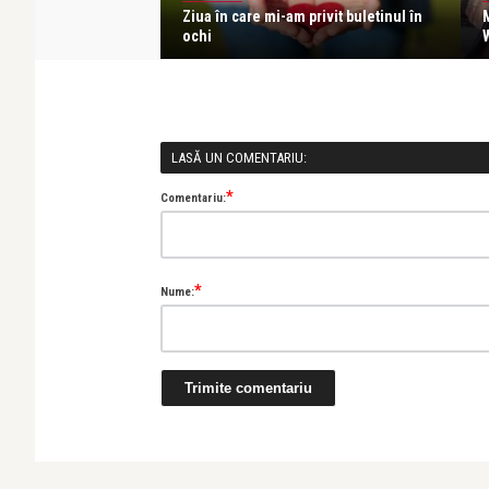
leg pe Dumnezeu și
Ziua în care mi-am privit buletinul în
ochi
LASĂ UN COMENTARIU:
*
Comentariu:
*
Nume: