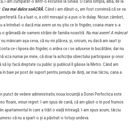
tă, i-am cumpărat-o dintr-o excursie la Sinaia. O cană simplă, albă, de la
 –
Cea mai dulce soACRĂ.
Când i-am dăruit-o
,
am fost convinsă că se va
preferată. Ea a luat-o, a citit mesajul și a pus-o în dulap. Niciun zâmbet,
u a întrebat-o dacă mai avem un nu știu ce în frigider, coana-mare s-a
 cu o grămadă de oameni străini de familia noastră:
Nu mai avem! A mâncat
r nu mâncam așa ceva, că nu-mi plăcea, și, oricum, eu dacă am iaurt și
onta ce-i lipsea din frigider, o ardea ce i se adusese în bucătărie, dar nu
mă viza numai pe mine, că doar la achiziția obiectului participase și onor
ă își facă dreptate cu public și publicul îl găsise la Metro. Când am
n baie pe post de suport pentru periuța de dinți, iar mai târziu, cana a
 din punct de vedere administrativ, noua locuinţă a Donei Perfectica este
 vreo floare, vreun regret. I-am spus de cană, că am găsit-o în pod frumos
e din apartamentul în care a trăit o viață întreagă. I-am spus acum, târziu
lțumesc că nu a spart-o și a păstrat-o totuși undeva.