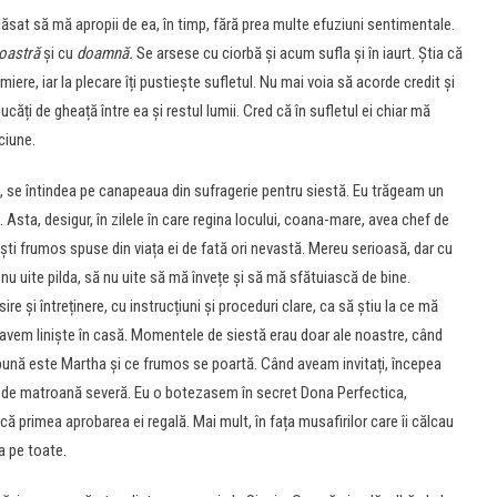
 lăsat să mă apropii de ea, în timp, fără prea multe efuziuni sentimentale.
oastră
și cu
doamnă.
Se arsese cu ciorbă și acum sufla și în iaurt. Știa că
 miere, iar la plecare îți pustiește sufletul. Nu mai voia să acorde credit și
ucăți de gheață între ea și restul lumii. Cred că în sufletul ei chiar mă
ciune.
, se întindea pe canapeaua din sufragerie pentru siestă. Eu trăgeam un
ta, desigur, în zilele în care regina locului, coana-mare, avea chef de
i frumos spuse din viața ei de fată ori nevastă. Mereu serioasă, dar cu
 nu uite pilda, să nu uite să mă învețe și să mă sfătuiască de bine.
re și întreținere, cu instrucțiuni și proceduri clare, ca să știu la ce mă
avem liniște în casă. Momentele de siestă erau doar ale noastre, când
bună este Martha și ce frumos se poartă. Când aveam invitați, începea
ei de matroană severă. Eu o botezasem în secret Dona Perfectica,
ă primea aprobarea ei regală. Mai mult, în fața musafirilor care îi călcau
a pe toate.