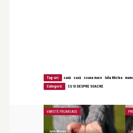
·
·
·
·
Tag-uri:
cană
casă
coana mare
Iulia Miclea
mama
Categorii:
CU SI DESPRE SOACRE
VARSTE FRUMOASE
PR
Iulia Miclea
I