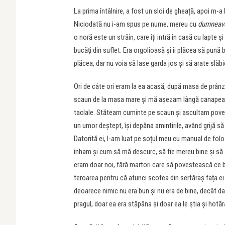
La prima întâlnire, a fost un sloi de gheață, apoi m-a
Niciodată nu i-am spus pe nume, mereu cu
dumneav
o noră este un străin, care îți intră în casă cu lapte și
bucăți din suflet. Era orgolioasă și îi plăcea să pună b
plăcea, dar nu voia să lase garda jos și să arate slăbi
Ori de câte ori eram la ea acasă, după masa de prânz
scaun de la masa mare și mă așezam lângă canapea. As
taclale. Stăteam cuminte pe scaun și ascultam poveșt
un umor deștept, își depăna amintirile, având grijă să
Datorită ei, l-am luat pe soțul meu cu manual de folosi
înham și cum să mă descurc, să fie mereu bine și să 
eram doar noi, fără martori care să povestească ce 
teroarea pentru că atunci scotea din sertăraș fața 
deoarece nimic nu era bun și nu era de bine, decât dac
pragul, doar ea era stăpâna și doar ea le știa și hotăr