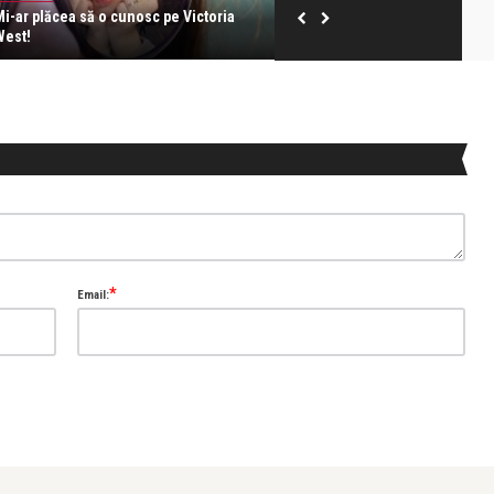
Mi-ar plăcea să o cunosc pe Victoria
Doar iubirea e ruptă din Rai, r
West!
minciună
*
Email: