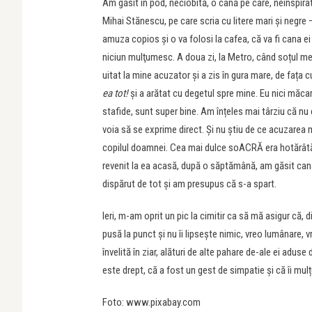
Am găsit în pod, neciobită, o cană pe care, neinspira
Mihai Stănescu, pe care scria cu litere mari și negre
amuza copios și o va folosi la cafea, că va fi cana ei 
niciun mulţumesc. A doua zi, la Metro, când soțul me
uitat la mine acuzator și a zis în gura mare, de fața
ea tot!
și a arătat cu degetul spre mine. Eu nici măca
stafide, sunt super bine. Am înțeles mai târziu că nu c
voia să se exprime direct. Și nu știu de ce acuzarea 
copilul doamnei. Cea mai dulce soACRĂ era hotărâtă s
revenit la ea acasă, după o săptămână, am găsit cana î
dispărut de tot și am presupus că s-a spart.
Ieri, m-am oprit un pic la cimitir ca să mă asigur că,
pusă la punct și nu îi lipsește nimic, vreo lumânare,
învelită în ziar, alături de alte pahare de-ale ei adus
este drept, că a fost un gest de simpatie și că îi mu
Foto: www.pixabay.com