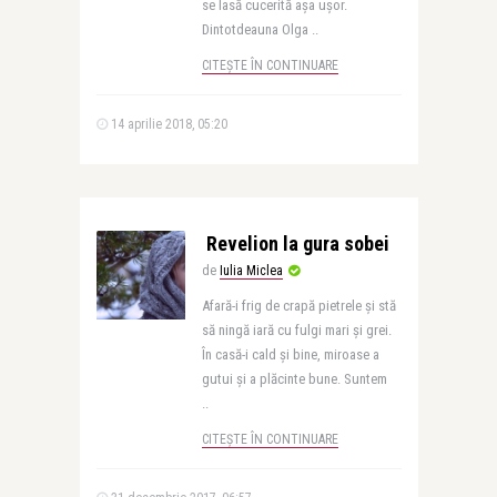
se lasă cucerită așa ușor.
Dintotdeauna Olga ..
CITEȘTE ÎN CONTINUARE
14 aprilie 2018, 05:20
Revelion la gura sobei
de
Iulia Miclea
Afară-i frig de crapă pietrele și stă
să ningă iară cu fulgi mari și grei.
În casă-i cald și bine, miroase a
gutui și a plăcinte bune. Suntem
..
CITEȘTE ÎN CONTINUARE