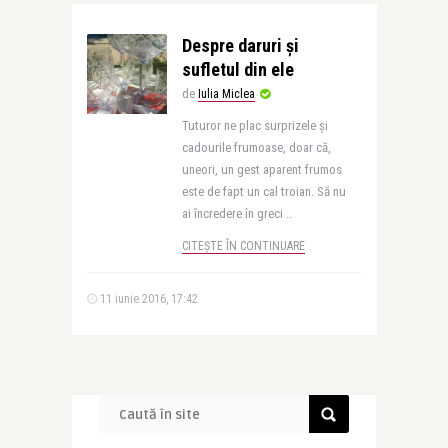
Despre daruri și
sufletul din ele
de
Iulia Miclea
Tuturor ne plac surprizele și
cadourile frumoase, doar că,
uneori, un gest aparent frumos
este de fapt un cal troian. Să nu
ai încredere în greci ..
CITEȘTE ÎN CONTINUARE
11 iunie 2016, 17:42