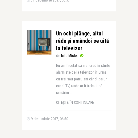
31 decembrie 2017, 06:57
Un ochi plânge, altul
râde și amândoi se uită
la televizor
de
Iulia Miclea
Eu am încetat să mai cred în știrile
alarmiste de la televizor în urma
cu trei sau patru ani când, pe un
canal TV, unde ar fi trebuit să
urmărim ..
CITEȘTE ÎN CONTINUARE
9 decembrie 2017, 06:50