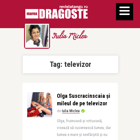
Iulia Miclea
Tag:
televizor
Olga Suscracinscaia și
mileul de pe televizor
de
Iulia Miclea
Olga, frumoasă și virtuoasă,
visează să cucerească lumea, dar
lumea e mare și nesfârșită și nu