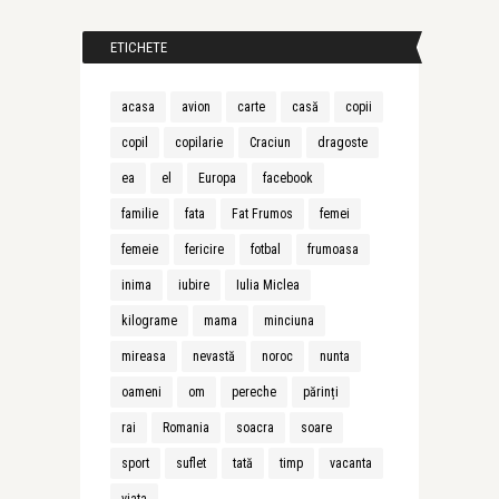
ETICHETE
acasa
avion
carte
casă
copii
copil
copilarie
Craciun
dragoste
ea
el
Europa
facebook
familie
fata
Fat Frumos
femei
femeie
fericire
fotbal
frumoasa
inima
iubire
Iulia Miclea
kilograme
mama
minciuna
mireasa
nevastă
noroc
nunta
oameni
om
pereche
părinți
rai
Romania
soacra
soare
sport
suflet
tată
timp
vacanta