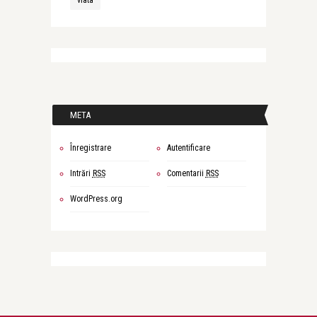
viata
META
Înregistrare
Autentificare
Intrări
RSS
Comentarii
RSS
WordPress.org