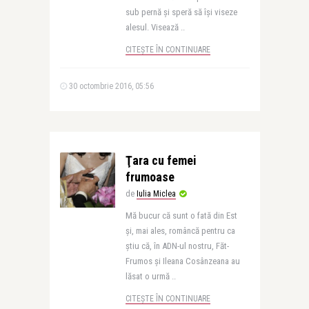
sub pernă și speră să își viseze
alesul. Visează ..
CITEȘTE ÎN CONTINUARE
30 octombrie 2016, 05:56
Ţara cu femei
frumoase
de
Iulia Miclea
Mă bucur că sunt o fată din Est
și, mai ales, româncă pentru ca
știu că, în ADN-ul nostru, Făt-
Frumos și Ileana Cosânzeana au
lăsat o urmă ..
CITEȘTE ÎN CONTINUARE