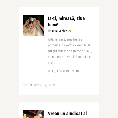
Ia-ți, mireasă, ziua
bună!
de
Iulia Miclea
Ia-ți, mireasă, ziua bună și
pornește în aventura vieții tale!
Nu știi cum ți se așterne drumul,
nu știi care îți vor fi răscrucile și
nici ..
CITEȘTE ÎN CONTINUARE
7 ianuarie 2017, 06:59
Vreau un sindicat al