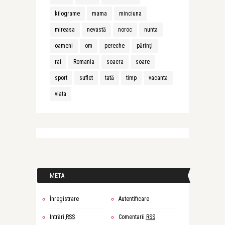
kilograme
mama
minciuna
mireasa
nevastă
noroc
nunta
oameni
om
pereche
părinți
rai
Romania
soacra
soare
sport
suflet
tată
timp
vacanta
viata
META
Înregistrare
Autentificare
Intrări
RSS
Comentarii
RSS