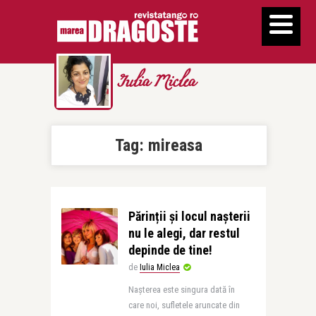
Iulia Miclea
Tag:
mireasa
Părinții și locul nașterii
nu le alegi, dar restul
depinde de tine!
de
Iulia Miclea
Nașterea este singura dată în
care noi, sufletele aruncate din