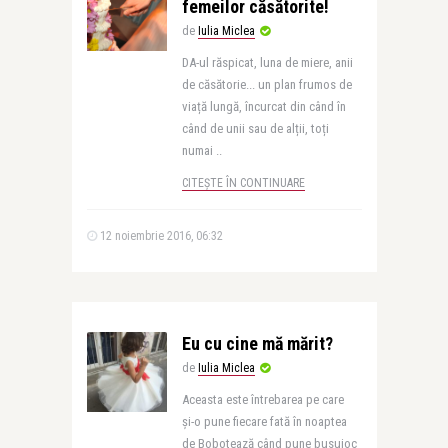
femeilor căsătorite!
de
Iulia Miclea
DA-ul răspicat, luna de miere, anii
de căsătorie... un plan frumos de
viață lungă, încurcat din când în
când de unii sau de alții, toți
numai ..
CITEȘTE ÎN CONTINUARE
12 noiembrie 2016, 06:32
Eu cu cine mă mărit?
de
Iulia Miclea
Aceasta este întrebarea pe care
și-o pune fiecare fată în noaptea
de Bobotează când pune busuioc