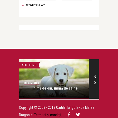
WordPress.org
ATITUDINE
DRAGOSTE
Iulia Miclea
Iulia Miclea
Ciripeala
Inimă de om, inimă de câine
Lozul 
Copyright © 2009 - 2019 Cartile Tango SRL / Marea
Dragoste.
Termeni și condiții
.