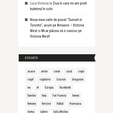
Luca Victoria
la
Ziua în care mi-am privit
buletinul în ochi
Noua mea carte de poezii “Sunset in
Toronto”, acum pe Amazon – Victoria
West
la
Mi-ar plăcea să o cunosc pe
Victoria West!
ETICHETE
acasa
avion
carte
casă
copii
copil
copilarie
Craciun
dragoste
ea
el
Europa
facebook
familie
fata
Fat Frumos
femei
femeie
fericire
fotbal
frumoasa
inima
iubire
Iulia Miclea