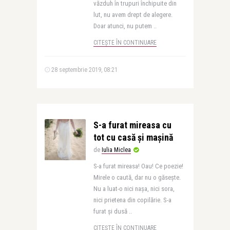
văzduh în trupuri închipuite din
lut, nu avem drept de alegere.
Doar atunci, nu putem ..
CITEȘTE ÎN CONTINUARE
28 septembrie 2019, 08:21
S-a furat mireasa cu
tot cu casă și mașină
de
Iulia Miclea
S-a furat mireasa! Oau! Ce poezie!
Mirele o caută, dar nu o găsește.
Nu a luat-o nici nașa, nici sora,
nici prietena din copilărie. S-a
furat și dusă ..
CITEȘTE ÎN CONTINUARE