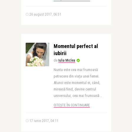
26 august 2017, 06:51
Momentul perfect al
iubirii
de
Iulia Miclea
Nunta este cea mai frumoasă
petrecere din viața unei femei.
Atunci este momentul ei, când,
mireasă fiind, devine centrul
universului, cea mai frumoasă ..
CITEȘTE ÎN CONTINUARE
17 iunie 2017, 04:11