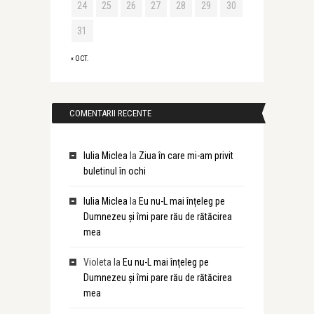
24
25
26
27
28
29
30
31
« OCT.
COMENTARII RECENTE
Iulia Miclea
la
Ziua în care mi-am privit
buletinul în ochi
Iulia Miclea
la
Eu nu-L mai înțeleg pe
Dumnezeu și îmi pare rău de rătăcirea
mea
Violeta
la
Eu nu-L mai înțeleg pe
Dumnezeu și îmi pare rău de rătăcirea
mea