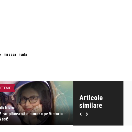
·
·
e
mireasa
nunta
IETENIE
ATITUDINE
Articole
similare
ulia Miclea
Iulia Miclea
Mi-ar plăcea să o cunosc pe Victoria
Doar iubirea e ruptă din Rai, r
West!
minciună