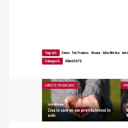
·
·
·
·
Tag-uri:
Zmeu
Fat Frumos
Ileana
Iulia Miclea
mir
Categorii:
DRAGOSTE
VARSTE FRUMOASE
PR
Iulia Miclea
I
leg pe Dumnezeu și
Ziua în care mi-am privit buletinul în
ochi