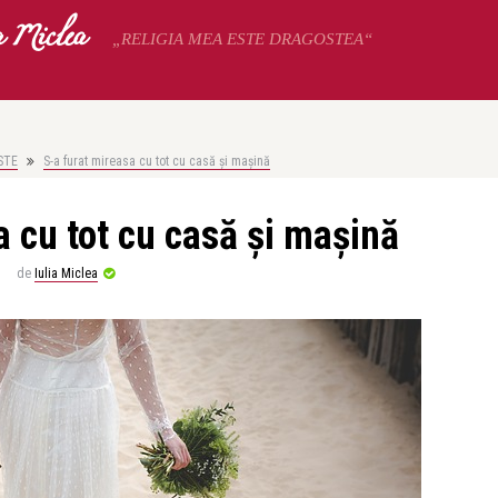
a Miclea
„RELIGIA MEA ESTE DRAGOSTEA“
STE
S-a furat mireasa cu tot cu casă și mașină
a cu tot cu casă și mașină
de
Iulia Miclea