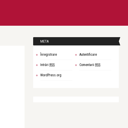
META
Înregistrare
Autentificare
Intrări
RSS
Comentarii
RSS
WordPress.org