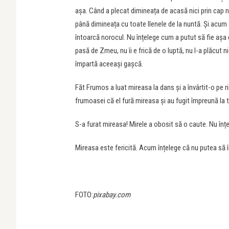
așa. Când a plecat dimineața de acasă nici prin cap nu
până dimineața cu toate Ilenele de la nuntă. Și acum 
întoarcă norocul. Nu înțelege cum a putut să fie așa de
pasă de Zmeu, nu îi e frică de o luptă, nu l-a plăcut n
împartă aceeași gașcă.
Făt Frumos a luat mireasa la dans și a învârtit-o pe r
frumoasei că el fură mireasa și au fugit împreună la t
S-a furat mireasa! Mirele a obosit să o caute. Nu înțe
Mireasa este fericită. Acum înțelege că nu putea s
FOTO:
pixabay.com