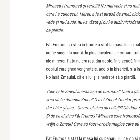
Mireasa-i frumoasă și fericită Nu mai vede și nu mai a
care i-a cunoscut. Mereu a fost atrasă de zmei, niciod
vede și nu-l aude, nu l-a văzut și nu l-a auzit niciodat
ce pierde.
Făt Frumos cu stea în frunte a stat la masa lui cu pah
nu fie singur la nuntă. În plus cavalerul de onoare tre
ale miresei. Fata nu era rea, dar acolo, în biserică, în
copilul care ținea verighetele, acolo în biserică, s-a
i-o lasă Zmeului, că e a lui și e nedrept să o piardă.
Cine este Zmeul acesta așa de norocos? Cum a știut
vrea să fie doamna Zmeu? O fi el Zmeul Zmeilor propr
dar chiar și așa… Ce are el și nu au ceilalți? Că doar
Și de ce el și nu Făt Frumos? Mireasa este frumoasă
vrăjit-o Zmeul? Care au fost vorbele magice care au a
Făt Frumos a stat la masa lui cu paharul lui de vin și 