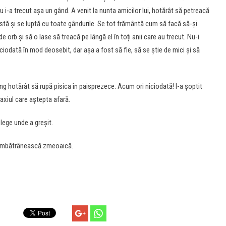
 i-a trecut așa un gând. A venit la nunta amicilor lui, hotărât să petreacă
stă și se luptă cu toate gândurile. Se tot frământă cum să facă să-și
 orb și să o lase să treacă pe lângă el în toți anii care au trecut. Nu-i
iciodată în mod deosebit, dar așa a fost să fie, să se știe de mici și să
ing hotărât să rupă pisica în paisprezece. Acum ori niciodată! I-a șoptit
axiul care aștepta afară.
lege unde a greșit.
ă îmbătrânească zmeoaică.