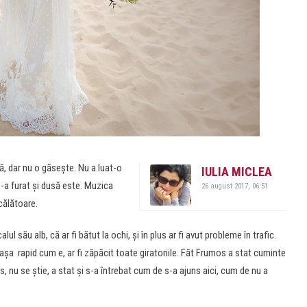
ă, dar nu o găsește. Nu a luat-o
IULIA MICLEA
 S-a furat și dusă este. Muzica
26 august 2017, 06:51
călătoare.
ul său alb, că ar fi bătut la ochi, și în plus ar fi avut probleme în trafic.
, așa rapid cum e, ar fi zăpăcit toate giratoriile. Făt Frumos a stat cuminte
s, nu se știe, a stat și s-a întrebat cum de s-a ajuns aici, cum de nu a