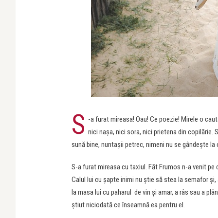
S
-a furat mireasa! Oau! Ce poezie! Mirele o caut
nici nașa, nici sora, nici prietena din copilărie.
sună bine, nuntașii petrec, nimeni nu se gândește la 
S-a furat mireasa cu taxiul. Făt Frumos n-a venit pe cal
Calul lui cu șapte inimi nu știe să stea la semafor și
la masa lui cu paharul de vin și amar, a râs sau a plân
știut niciodată ce înseamnă ea pentru el.