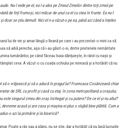
ude. Nu-l vede pe el, ea l-a ales pe Zmeul Zmeilor dintre toți zmeii pe
ată de feți frumoși, nici măcar de unul ca el cu stea în frunte. Ea nu-l
ă și doar se știu demult. Nici el n-a văzut-o pe ea, până azi când a înțeles
arul lui de vin și amar lângă o Ileană pe care i-au prezentat-o mirii ca să
buia să aibă pereche, așa că i-au găsit-o ei, dintre prietenele nemăritate
 lumina lumânărilor, pe când făceau Isaia dănțuiește, în rând cu nașii și
 întâmplat ceva. A văzut-o cu coada ochiului pe mireasă și a hotărât că nu
 să o vrăjească și să o aducă în pragul lui? Frumoasa Cosânzeană chiar
ietar de SRL cu profit și casă cu etaj în zona metropolitană a orașului,
 nu este singurul zmeu din oraș închegat și cu putere? De ce el și nu altul?
, devreme acasă și are casa și mașina ei plus
o slujbă bine plătită. Cum a
dus-o azi la primărie și la biserică?
amar. Poate a râs sau a plâns, nu se știe, dar a hotărât că nu lasă lucrurile