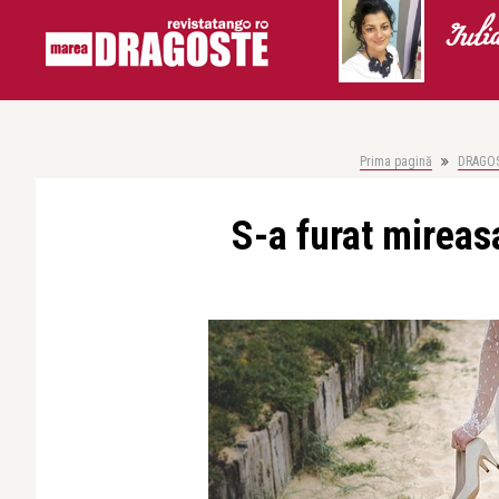
Iuli
Prima pagină
DRAGO
S-a furat mireas