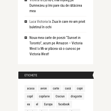
Violeta
la
Eu nu-L mai înțeleg pe
Dumnezeu și îmi pare rău de rătăcirea
mea
Luca Victoria
la
Ziua în care mi-am privit
buletinul în ochi
Noua mea carte de poezii “Sunset in
Toronto”, acum pe Amazon – Victoria
West
la
Mi-ar plăcea să o cunosc pe
Victoria West!
ETICHETE
acasa
avion
carte
casă
copii
copil
copilarie
Craciun
dragoste
ea
el
Europa
facebook