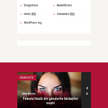
Înregistrare
Autentificare
Intrări
RSS
Comentarii
RSS
WordPress.org
DRAGOSTE
SPORT
Iulia Miclea
Iulia Miclea
ustiție!
Femeia fatală din gândurile bărbaților
Zânele, Mo
noștri