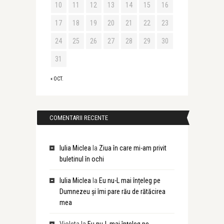
10
11
12
13
14
15
16
17
18
19
20
21
22
23
24
25
26
27
28
29
30
31
« OCT.
COMENTARII RECENTE
Iulia Miclea
la
Ziua în care mi-am privit
buletinul în ochi
Iulia Miclea
la
Eu nu-L mai înțeleg pe
Dumnezeu și îmi pare rău de rătăcirea
mea