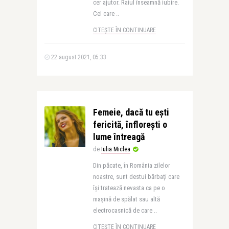
cer ajutor. Raiul înseamnă iubire.
Cel care ..
CITEȘTE ÎN CONTINUARE
22 august 2021, 05:33
Femeie, dacă tu ești
fericită, înflorești o
lume întreagă
de
Iulia Miclea
Din păcate, în România zilelor
noastre, sunt destui bărbați care
își tratează nevasta ca pe o
mașină de spălat sau altă
electrocasnică de care ..
CITEȘTE ÎN CONTINUARE