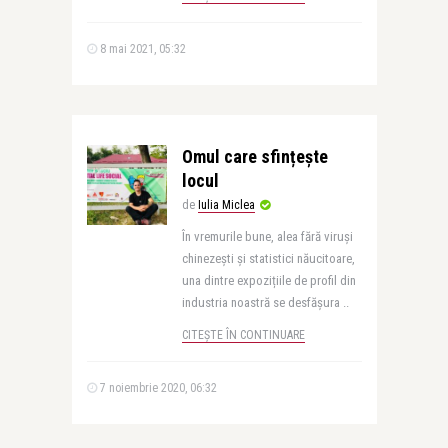
8 mai 2021, 05:32
Omul care sfințește
locul
de
Iulia Miclea
În vremurile bune, alea fără viruși
chinezești și statistici năucitoare,
una dintre expozițiile de profil din
industria noastră se desfășura ..
CITEȘTE ÎN CONTINUARE
7 noiembrie 2020, 06:32