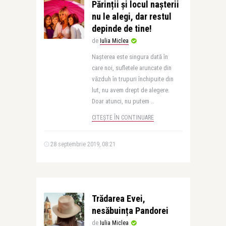
Părinții și locul nașterii
nu le alegi, dar restul
depinde de tine!
de
Iulia Miclea
Nașterea este singura dată în
care noi, sufletele aruncate din
văzduh în trupuri închipuite din
lut, nu avem drept de alegere.
Doar atunci, nu putem ..
CITEȘTE ÎN CONTINUARE
28 septembrie 2019, 08:21
Trădarea Evei,
nesăbuința Pandorei
de
Iulia Miclea