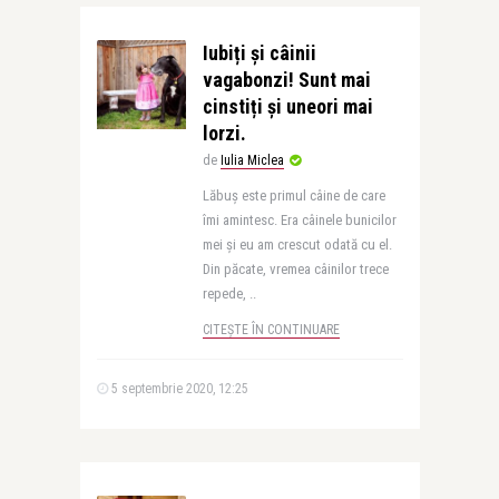
Iubiți și câinii
vagabonzi! Sunt mai
cinstiți și uneori mai
lorzi.
de
Iulia Miclea
Lăbuș este primul câine de care
îmi amintesc. Era câinele bunicilor
mei și eu am crescut odată cu el.
Din păcate, vremea câinilor trece
repede, ..
CITEȘTE ÎN CONTINUARE
5 septembrie 2020, 12:25