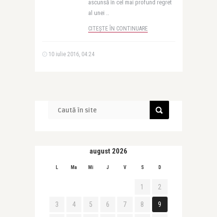
ascunsă în cel mai profund regret
al unei ..
CITEȘTE ÎN CONTINUARE
10 iulie 2016, 04:24
august 2026
L
Ma
Mi
J
V
S
D
1
2
3
4
5
6
7
8
9