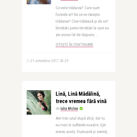
Ce este trădarea? Care sunt
formele ei? De ce ne rănește
trădarea? Cine trădează și de ce?
Întrebări peste întrebări la care nu
am niciun fel de răspuns. ..
CITEȘTE ÎN CONTINUARE
21 octombrie 2017, 05:29
Lină, Lină Mădălină,
trece vremea fără vină
de
Iulia Miclea
Anii trec unul după altul, dar tu
nu treci în sufletele noastre. Ești
mereu acolo, frumoasă și senină,