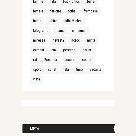
familie
fata
Fat Frumos
femei
femeie
fericire
fotbal
frumoasa
inima
iubire
Iulia Miclea
kilograme
mama
minciuna
mireasa
nevastă
noroc
nunta
oameni
om
pereche
părinți
rai
Romania
soacra
soare
sport
suflet
tată
timp
vacanta
viata
META