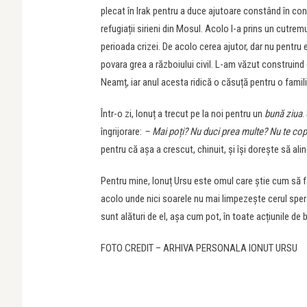
plecat în Irak pentru a duce ajutoare constând în con
refugiații sirieni din Mosul. Acolo l-a prins un cutre
perioada crizei. De acolo cerea ajutor, dar nu pentru e
povara grea a războiului civil. L-am văzut construind
Neamț, iar anul acesta ridică o căsuță pentru o familie
Într-o zi, Ionuț a trecut pe la noi pentru un
bună ziua
.
îngrijorare:
– Mai poți? Nu duci prea multe? Nu te cop
pentru că așa a crescut, chinuit, și își dorește să alin
Pentru mine, Ionuț Ursu este omul care știe cum să fac
acolo unde nici soarele nu mai limpezește cerul sper
sunt alături de el, așa cum pot, în toate acțiunile de b
FOTO CREDIT – ARHIVA PERSONALA IONUT URSU