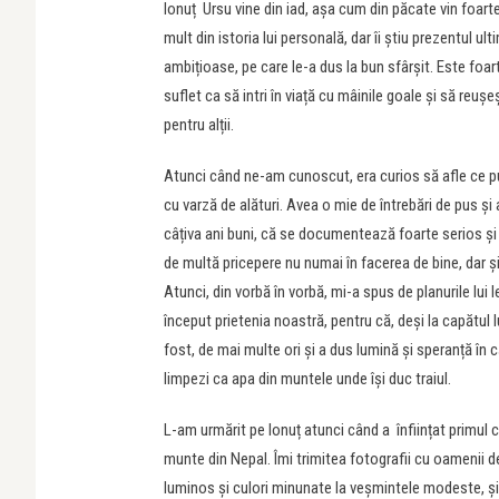
Ionuț Ursu vine din iad, așa cum din păcate vin foarte m
mult din istoria lui personală, dar îi știu prezentul ul
ambițioase, pe care le-a dus la bun sfârșit. Este foarte
suflet ca să intri în viață cu mâinile goale și să reuș
pentru alții.
Atunci când ne-am cunoscut, era curios să afle ce pu
cu varză de alături. Avea o mie de întrebări de pus ș
câțiva ani buni, că se documentează foarte serios și î
de multă pricepere nu numai în facerea de bine, dar și
Atunci, din vorbă în vorbă, mi-a spus de planurile lu
început prietenia noastră, pentru că, deși la capătul l
fost, de mai multe ori și a dus lumină și speranță în
limpezi ca apa din muntele unde își duc traiul.
L-am urmărit pe Ionuț atunci când a înființat primul 
munte din Nepal. Îmi trimitea fotografii cu oamenii d
luminos și culori minunate la veșmintele modeste, ș