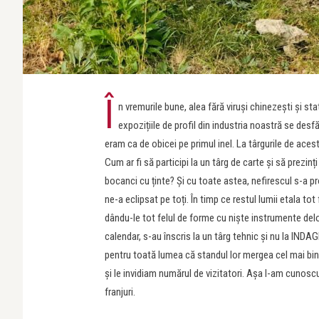
Î
n vremurile bune, alea fără viruși chinezești și sta
expozițiile de profil din industria noastră se de
eram ca de obicei pe primul inel. La târgurile de acest
Cum ar fi să participi la un târg de carte și să prezinț
bocanci cu ținte? Și cu toate astea, nefirescul s-a pr
ne-a eclipsat pe toți. În timp ce restul lumii etala tot
dându-le tot felul de forme cu niște instrumente delo
calendar, s-au înscris la un târg tehnic și nu la INDA
pentru toată lumea că standul lor mergea cel mai bin
și le invidiam numărul de vizitatori. Așa l-am cunosc
franjuri.