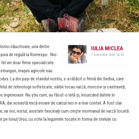
tistici năucitoare, una dintre
IULIA MICLEA
sfășura de regulă la Romexpo. Noi
7 noiembrie 2020, 06:32
 fel vin doar firme specializate.
i strunguri, mașini agricole sau
odus. La doi pași de standul nostru, s-a rătăcit o firmă din Serbia, care
 felul de tehnologii sofisticate, sârbii tocau varză, morcovi și castraveți,
c ingenioase. Nu știu cum, au făcut-o lată și, încurcând datele în
GRA, dar această mică eroare de calcul nici n-a mai contat. A fost clar
e, iar noi, restul, asistam fascinați cum crește mormanul de varză tocată
ut pe Ionuț Ursu, cu ochii la legumele tocate în forma de steluțe cu