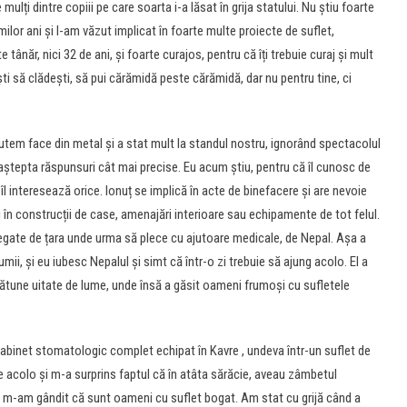
ulți dintre copiii pe care soarta i-a lăsat în grija statului. Nu știu foarte
timilor ani și l-am văzut implicat în foarte multe proiecte de suflet,
 tânăr, nici 32 de ani, și foarte curajos, pentru că îți trebuie curaj și mult
ești să clădești, să pui cărămidă peste cărămidă, dar nu pentru tine, ci
tem face din metal și a stat mult la standul nostru, ignorând spectacolul
i aștepta răspunsuri cât mai precise. Eu acum știu, pentru că îl cunosc de
l interesează orice. Ionuț se implică în acte de binefacere și are nevoie
 în construcții de case, amenajări interioare sau echipamente de tot felul.
i legate de țara unde urma să plece cu ajutoare medicale, de Nepal. Așa a
umii, și eu iubesc Nepalul și simt că într-o zi trebuie să ajung acolo. El a
 cătune uitate de lume, unde însă a găsit oameni frumoși cu sufletele
cabinet stomatologic complet echipat în Kavre , undeva într-un suflet de
e acolo și m-a surprins faptul că în atâta sărăcie, aveau zâmbetul
i m-am gândit că sunt oameni cu suflet bogat. Am stat cu grijă când a