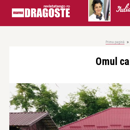
Iuli
Prima pagină
Omul car