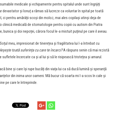
sumabile medicale și echipamente pentru spitalul unde sunt îngrijiți
mur devastator și Ionuț a rămas să lucreze ca voluntar în spital pe toată
l, ci pentru amărâții scoși din moloz, mai ales copilași atinși deja de
 o clinică medicală de stomatologie pentru copiii cu autism din Piatra
, bunica și doi nepoței, cărora focul le-a mistuit puținul pe care il aveau.
 Soțul meu, impresionat de tinerețea și fragilitatea lui l-a întrebat cu
leșește toată suferința cu care te încarci?
A răspuns senin că mai rezistă
e sufletele încercate ca și al lui și să le risipească tristețea și amarul.
ă bine și care își rupe bucăți din viața lui ca să ducă lumină și speranță
anțelor din inima unor oameni. Mă bucur că soarta mi l-a scos în cale și
ine pe care le întreprinde.