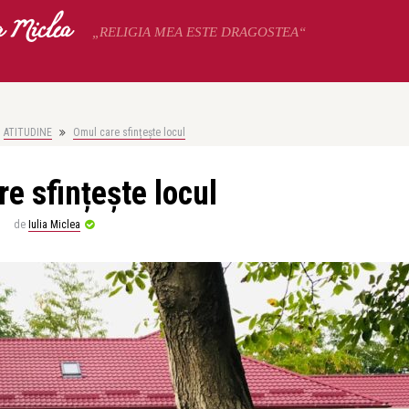
a Miclea
„RELIGIA MEA ESTE DRAGOSTEA“
ATITUDINE
Omul care sfințește locul
e sfințește locul
de
Iulia Miclea