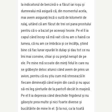
la indicatorul de benzină s-a făcut iar roșu și
dumnealui mă asigură că, din momentul acela,
mai avem asigurați încă o sută de kilometri de
rulaj, uitând că am făcut de trei ori pana prostului
pentru că s-a bazat pe aceeași teorie. Pe el îl ia
capul când încep să mă vait că nu am o haină ca
lumea, că nu am ce îmbrăca și ce încălța, știind
bine că fac lunar epurări în dulap și dau tot ce nu
îmi mai convine, chiar și cu prețul nerupt de pe
ele. Pe mine mă scoate din minți felul în care nu
se grăbește deloc atunci când avem de prins un
avion, pentru că eu știu cum mă stresează în
fiecare dimineață când ieșim din casă și nu apuc
să-mi leg șireturile de la pantofi decât în mașină.
Pe el îl ia depresia când deschide frigiderul și nu
găsește prea multe și nici foarte diverse și
bucătărite de mine în el. Și la noi, ca la toată