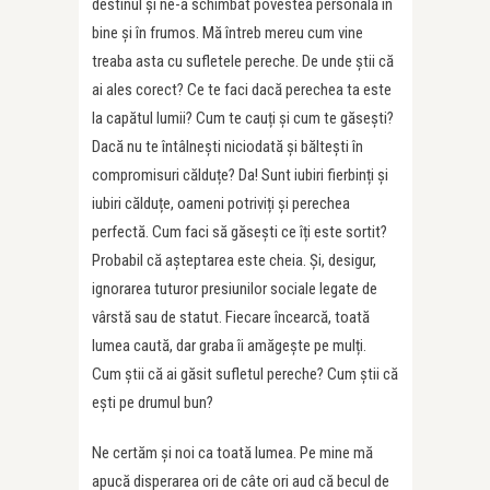
destinul și ne-a schimbat povestea personală în
bine și în frumos. Mă întreb mereu cum vine
treaba asta cu sufletele pereche. De unde știi că
ai ales corect? Ce te faci dacă perechea ta este
la capătul lumii? Cum te cauți și cum te găsești?
Dacă nu te întâlnești niciodată și băltești în
compromisuri călduțe? Da! Sunt iubiri fierbinți și
iubiri călduțe, oameni potriviți și perechea
perfectă. Cum faci să găsești ce îți este sortit?
Probabil că așteptarea este cheia. Și, desigur,
ignorarea tuturor presiunilor sociale legate de
vârstă sau de statut. Fiecare încearcă, toată
lumea caută, dar graba îi amăgește pe mulți.
Cum știi că ai găsit sufletul pereche? Cum știi că
ești pe drumul bun?
Ne certăm și noi ca toată lumea. Pe mine mă
apucă disperarea ori de câte ori aud că becul de