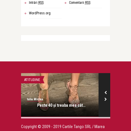
Intrări
RSS
Comentarii
RSS
WordPress.org
ATITUDINE
REGRET
Iulia Miclea
Iulia Miclea
raina
Peste 40 și treaba mea cât…
Unde se
Copyright © 2009 - 2019 Cartile Tango SRL / Marea