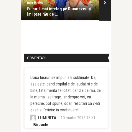
Iulia Miclea
Iulia Miclea
ă să
Eu nu-L mai înțeleg pe Dumnezeu și
Ziua în care m
îmi pare rău de ...
ochi
COMENTARII
Doua lucruri se impun a fi subliniate: Da,
asa este, cand copilul e de laudat si e de
bine, tata merita felicitat, cand e de rau, de
la mama i se trage. Iar despre voi, ca
pereche, pot spune, doar, felicitari ca v-ati
gasit si fericire in continuare!
LUMINITA
10 martie 2018 16:51
Răspunde