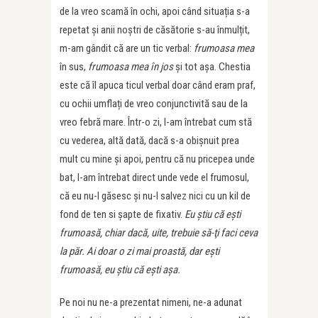
de la vreo scamă în ochi, apoi când situația s-a
repetat și anii noștri de căsătorie s-au înmulțit,
m-am gândit că are un tic verbal:
frumoasa mea
în sus,
frumoasa mea în jos
și tot așa. Chestia
este că îl apuca ticul verbal doar când eram praf,
cu ochii umflați de vreo conjunctivită sau de la
vreo febră mare. Într-o zi, l-am întrebat cum stă
cu vederea, altă dată, dacă s-a obișnuit prea
mult cu mine și apoi, pentru că nu pricepea unde
bat, l-am întrebat direct unde vede el frumosul,
că eu nu-l găsesc și nu-l salvez nici cu un kil de
fond de ten si șapte de fixativ.
Eu știu că ești
frumoasă, chiar dacă, uite, trebuie să-ţi faci ceva
la păr. Ai doar o zi mai proastă, dar ești
frumoasă, eu știu că ești așa.
Pe noi nu ne-a prezentat nimeni, ne-a adunat