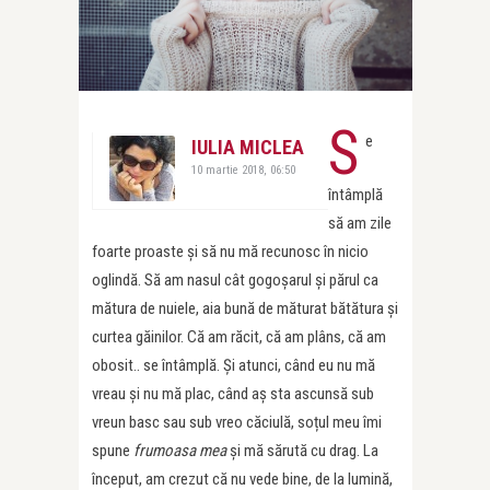
S
e
IULIA MICLEA
10 martie 2018, 06:50
întâmplă
să am zile
foarte proaste și să nu mă recunosc în nicio
oglindă. Să am nasul cât gogoșarul și părul ca
mătura de nuiele, aia bună de măturat bătătura și
curtea găinilor. Că am răcit, că am plâns, că am
obosit.. se întâmplă. Și atunci, când eu nu mă
vreau și nu mă plac, când aș sta ascunsă sub
vreun basc sau sub vreo căciulă, soțul meu îmi
spune
frumoasa mea
și mă sărută cu drag. La
început, am crezut că nu vede bine, de la lumină,