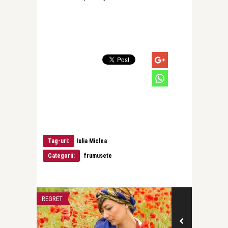
Tag-uri:
Iulia Miclea
Categorii:
frumusete
REGRET
VARSTE FRUMOA