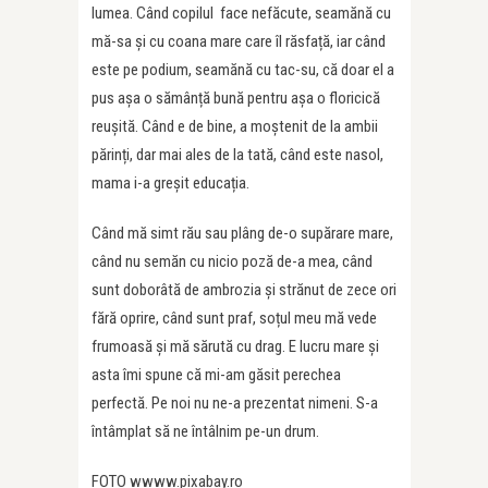
lumea. Când copilul face nefăcute, seamănă cu
mă-sa și cu coana mare care îl răsfață, iar când
este pe podium, seamănă cu tac-su, că doar el a
pus așa o sămânță bună pentru așa o floricică
reușită. Când e de bine, a moștenit de la ambii
părinți, dar mai ales de la tată, când este nasol,
mama i-a greșit educația.
Când mă simt rău sau plâng de-o supărare mare,
când nu semăn cu nicio poză de-a mea, când
sunt doborâtă de ambrozia și strănut de zece ori
fără oprire, când sunt praf, soțul meu mă vede
frumoasă și mă sărută cu drag. E lucru mare și
asta îmi spune că mi-am găsit perechea
perfectă. Pe noi nu ne-a prezentat nimeni. S-a
întâmplat să ne întâlnim pe-un drum.
FOTO wwww.pixabay.ro