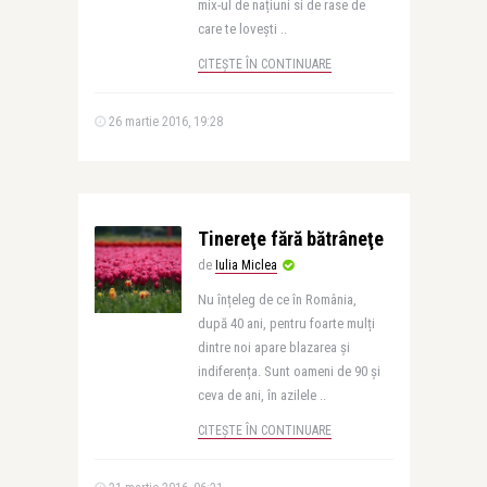
mix-ul de națiuni si de rase de
care te lovești ..
CITEȘTE ÎN CONTINUARE
26 martie 2016, 19:28
Tinereţe fără bătrâneţe
de
Iulia Miclea
Nu înțeleg de ce în România,
după 40 ani, pentru foarte mulți
dintre noi apare blazarea și
indiferența. Sunt oameni de 90 și
ceva de ani, în azilele ..
CITEȘTE ÎN CONTINUARE