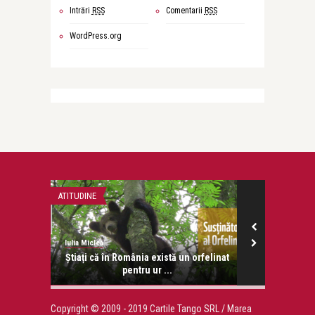
Intrări
RSS
Comentarii
RSS
WordPress.org
ATITUDINE
CU SI DESPRE S
Iulia Miclea
Iulia Miclea
os de pe
Știați că în România există un orfelinat
Când se s
pentru ur ...
Copyright © 2009 - 2019 Cartile Tango SRL / Marea