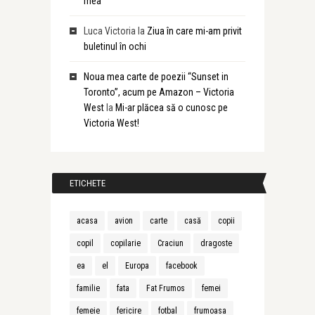
mea
Luca Victoria
la
Ziua în care mi-am privit
buletinul în ochi
Noua mea carte de poezii “Sunset in
Toronto”, acum pe Amazon – Victoria
West
la
Mi-ar plăcea să o cunosc pe
Victoria West!
ETICHETE
acasa
avion
carte
casă
copii
copil
copilarie
Craciun
dragoste
ea
el
Europa
facebook
familie
fata
Fat Frumos
femei
femeie
fericire
fotbal
frumoasa