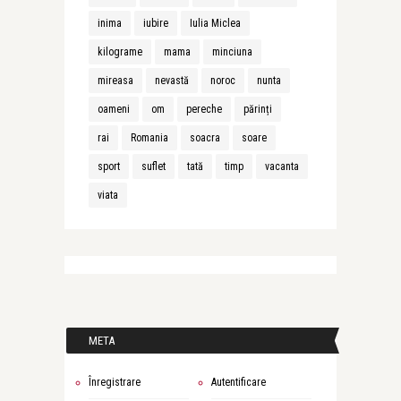
inima
iubire
Iulia Miclea
kilograme
mama
minciuna
mireasa
nevastă
noroc
nunta
oameni
om
pereche
părinți
rai
Romania
soacra
soare
sport
suflet
tată
timp
vacanta
viata
META
Înregistrare
Autentificare