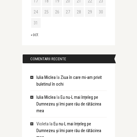
17
18
19
20
21
22
23
24
25
26
27
28
29
30
31
« OCT.
COMENTARII RECENTE
Iulia Miclea
la
Ziua în care mi-am privit
buletinul în ochi
Iulia Miclea
la
Eu nu-L mai înțeleg pe
Dumnezeu și îmi pare rău de rătăcirea
mea
Violeta
la
Eu nu-L mai înțeleg pe
Dumnezeu și îmi pare rău de rătăcirea