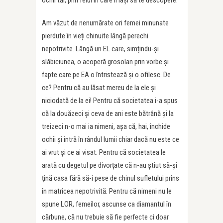
ochii tăi, prin felul în care îi lași să te descopere.
Am văzut de nenumărate ori femei minunate
pierdute în vieți chinuite lângă perechi
nepotrivite. Lângă un EL care, simțindu-și
slăbiciunea, o acoperă grosolan prin vorbe și
fapte care pe EA o întristează și o ofilesc. De
ce? Pentru că au lăsat mereu de la ele și
niciodată de la ei! Pentru că societatea i-a spus
că la douăzeci și ceva de ani este bătrână și la
treizeci n-o mai ia nimeni, așa că, hai, închide
ochii și intră în rândul lumii chiar dacă nu este ce
ai vrut și ce ai visat. Pentru că societatea le
arată cu degetul pe divorțate că n-au știut să-și
țină casa fără să-i pese de chinul sufletului prins
în matricea nepotrivită. Pentru că nimeni nu le
spune LOR, femeilor, ascunse ca diamantul în
cărbune, că nu trebuie să fie perfecte ci doar