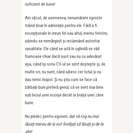
suficient de bune!
Am văzut, de asemenea, nenumărate egoiste
trăind doar în admirație pentru ele. Fără a fi
excepționale în vreun fel sau altul, mereu fericite,
iubindu-se nemărginit și reclamând autoritar
vasalitate. Ele când se uită în oglindă se văd
frumoase chiar dacă sunt sau nu cu adevărat
așa, când își scriu CV-ul se simt deștepte și, de
multe ori, nu sunt, când iubesc cer totul și nu
dau nimic înapoi. Și nu știu cum se face că
bărbații buni preferă genul, că se simt mai bine
sub biciul unei scorpii decât la brațul unei zâne
bune.
Nu pledez pentru egoism,
dar vă rog nu mai
lăsați mereu de la voi!
Învățați să lăsați și de la
alții!