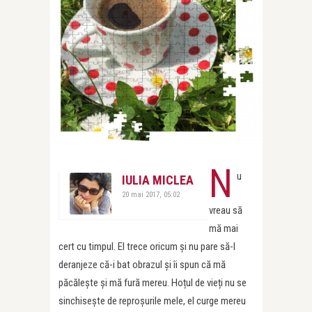
N
u
IULIA MICLEA
20 mai 2017, 05:02
vreau să
mă mai
cert cu timpul. El trece oricum și nu pare să-l
deranjeze că-i bat obrazul și îi spun că mă
păcălește și mă fură mereu. Hoțul de vieți nu se
sinchisește de reproșurile mele, el curge mereu