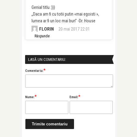
Genial titlu :)))
„Daca am fi cu totii putin «mai egoisti »,
lumea ar fi un loc mai bun” -Dr. House
FLORIN
20 mai 2017 22:01
Răspunde
LASĂ UN COMENTARIU:
*
Comentariu:
*
*
Nume:
Email: