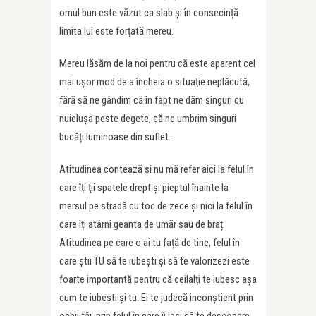
omul bun este văzut ca slab și în consecință
limita lui este forțată mereu.
Mereu lăsăm de la noi pentru că este aparent cel
mai ușor mod de a încheia o situație neplăcută,
fără să ne gândim că în fapt ne dăm singuri cu
nuielușa peste degete, că ne umbrim singuri
bucăți luminoase din suflet.
Atitudinea contează și nu mă refer aici la felul în
care îți ţii spatele drept și pieptul înainte la
mersul pe stradă cu toc de zece și nici la felul în
care îți atârni geanta de umăr sau de braț.
Atitudinea pe care o ai tu față de tine, felul în
care știi TU să te iubești și să te valorizezi este
foarte importantă pentru că ceilalți te iubesc așa
cum te iubești și tu. Ei te judecă inconștient prin