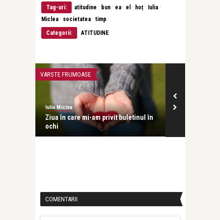
·
·
·
·
·
·
Tag-uri:
atitudine
bun
ea
el
hoț
Iulia
·
·
Miclea
societatea
timp
Categorii:
ATITUDINE
VARSTE FRUMOASE
ATITUDINE
Iulia Miclea
Iulia Miclea
zeu și
Ziua în care mi-am privit buletinul în
Fată dragă, da
ochi
la ușă ...
COMENTARII