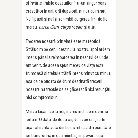
și învârte limbile ceasurilor într-un singur sens,
crescător în ani, oră după oră, minut cu minut.
Nu îi pasă și nu își schimbă curgerea, îmi ticăie
mereu
carpe diem, carpe rosam
și atât.
Trecerea noastră prin viață este meteorică.
Strălucim pe cerul destinului nostru, apoi ardem
intens până la reîntoarcerea în neantul de unde
am venit, de aceea spun mereu că viața este
frumoasă și trebuie trăită intens minut cu minut,
așa că pe bucata de drum destinată trecerii
noastre nu trebuie să se găsească nici renunțări,
nici compromisuri.
Mereu lăsăm de la noi, mereu închidem ochii și
iertăm. O dată, de două ori, de zece ori și uite
așa toleranța asta din bun simț sau din bunătate
se transformă în obișnuință și în povară căci