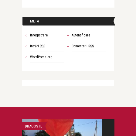
META
Înregistrare
Autentificare
Intrări
RSS
Comentarii
RSS
WordPress.org
DRAGOSTE
ATITUDINE