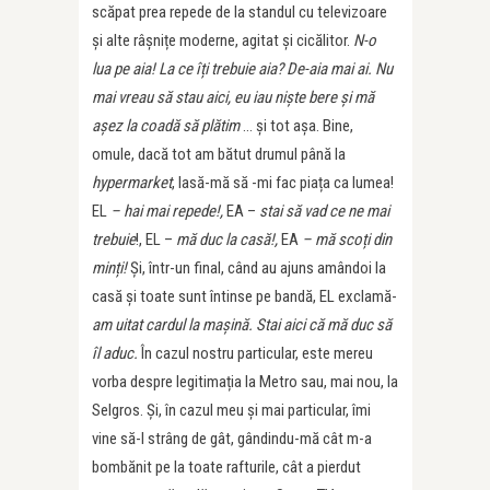
scăpat prea repede de la standul cu televizoare
și alte râșnițe moderne, agitat și cicălitor.
N-o
lua pe aia! La ce îți trebuie aia? De-aia mai ai. Nu
mai vreau să stau aici, eu iau niște bere și mă
așez la coadă să plătim
… și tot așa. Bine,
omule, dacă tot am bătut drumul până la
hypermarket
, lasă-mă să -mi fac piața ca lumea!
EL
– hai mai repede!,
EA –
stai să vad ce ne mai
trebuie
!, EL –
mă duc la casă!,
EA
– mă scoți din
minți!
Și, într-un final, când au ajuns amândoi la
casă și toate sunt întinse pe bandă, EL exclamă-
am uitat cardul la mașină. Stai
aici că mă duc să
îl aduc.
În cazul nostru particular, este mereu
vorba despre legitimația la Metro sau, mai nou, la
Selgros. Și, în cazul meu și mai particular, îmi
vine să-l strâng de gât, gândindu-mă cât m-a
bombănit pe la toate rafturile, cât a pierdut