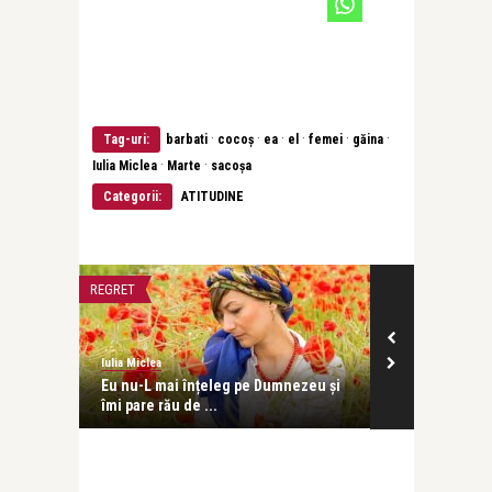
·
·
·
·
·
·
Tag-uri:
barbati
cocoş
ea
el
femei
găina
·
·
Iulia Miclea
Marte
sacoșa
Categorii:
ATITUDINE
REGRET
VARSTE FRUMOA
Iulia Miclea
Iulia Miclea
ă să
Eu nu-L mai înțeleg pe Dumnezeu și
Ziua în care m
îmi pare rău de ...
ochi