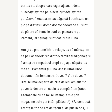
cartea sa, despre care sigur ați auzit deja,
”
Bărbații sunt
de pe
Marte
,
femeile sunt
de
pe
Venus”
. Așadar, m-aș băga să-l contrazic un
pic pe distinsul domn doctor deoarece eu sunt
de părere că femeile sunt cu picioarele pe
Pământ, iar bărbații sunt căzuți din Lună.
Am și eu prietene într-o relație, ca să mă exprim
ca pe Facebook, vin dintr-o familie tradițională și
îl am și pe simpaticul drept soț, așa că părerea
mea cu Pământul și Luna vine în urma unor
documentări temeinice. Dovezi? Vreți dovezi?
Uite, nu mai departe de ziua de ieri, am auzit o
poveste despre un cuplu la cumpărături (orice
asemănare cu ce mi se întâmplă mie prin
magazine este pur întâmplătoare!). EA, serioasă,
atentă la tot ce are de făcut și de pus în coș, EL