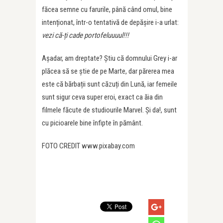
făcea semne cu farurile, până când omul, bine
intenționat, într-o tentativă de depășire i-a urlat:
vezi că-ți cade portofeluuuul!!!
Așadar, am dreptate? Știu că domnului Grey i-ar
plăcea să se știe de pe Marte, dar părerea mea
este că bărbații sunt căzuți din Lună, iar femeile
sunt sigur ceva super eroi, exact ca ăia din
filmele făcute de studiourile Marvel. Şi da!, sunt
cu picioarele bine înfipte în pământ.
FOTO CREDIT www.pixabay.com