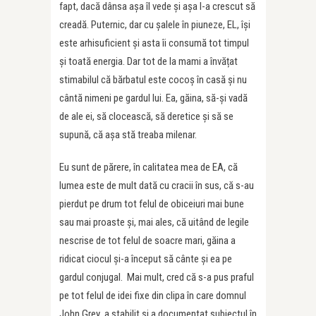
fapt, dacă dânsa așa îl vede și așa l-a crescut să
creadă. Puternic, dar cu șalele în piuneze, EL, își
este arhisuficient și asta îi consumă tot timpul
și toată energia. Dar tot de la mami a învățat
stimabilul că bărbatul este cocoș în casă și nu
cântă nimeni pe gardul lui. Ea, găina, să-și vadă
de ale ei, să clocească, să deretice și să se
supună, că așa stă treaba milenar.
Eu sunt de părere, în calitatea mea de EA, că
lumea este de mult dată cu cracii în sus, că s-au
pierdut pe drum tot felul de obiceiuri mai bune
sau mai proaste și, mai ales, că uitând de legile
nescrise de tot felul de soacre mari, găina a
ridicat ciocul și-a început să cânte și ea pe
gardul conjugal. Mai mult, cred că s-a pus praful
pe tot felul de idei fixe din clipa în care domnul
John Grey a stabilit și a documentat subiectul în