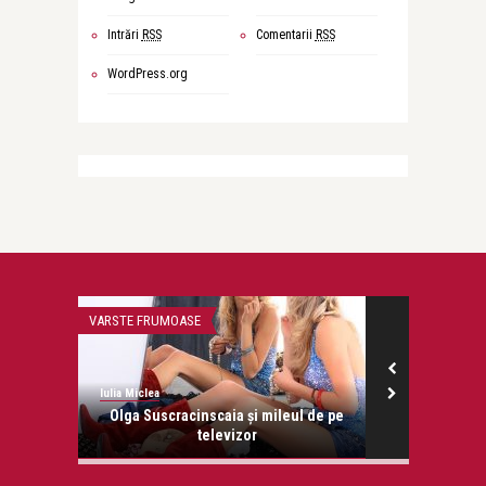
Intrări
RSS
Comentarii
RSS
WordPress.org
VARSTE FRUMOASE
ATITUDINE
Iulia Miclea
Iulia Miclea
nfrățirea
Olga Suscracinscaia și mileul de pe
Fata mo
televizor