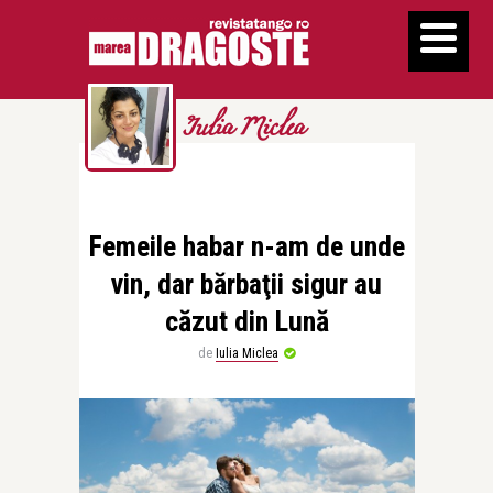
Iulia Miclea
Femeile habar n-am de unde
vin, dar bărbaţii sigur au
căzut din Lună
de
Iulia Miclea