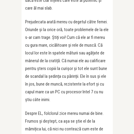
dacă este clar înțeles care este ăl puternic și
care ăl mai slab.
Prejudecata arată mereu cu degetul către femei.
Oriunde şi la orice oră, toate problemele de la ele
s-ar cam trage. Știți voi! Cum că ele ar fi mereu
cu gura mare, cicălitoare și rele de muscă. Că
locul lor este în spatele măturii sau agățate de
mânerul de la cratiță. Că numai ele au calificare
pentru șters copiii la curișor și tot ele sunt bune
de scandal la ședința cu părinții. Ele în sus și ele
în jos, bune de muncă, rezistente la efort și cu
capul mare ca un PC cu procesor Intel 7 cu nu
știu câte inimi.
Despre EL, folclorul zice mereu numai de bine.
Frumos și deștept, ca așa se știe el de la
mămițica lui, că nici nu contează cum este de