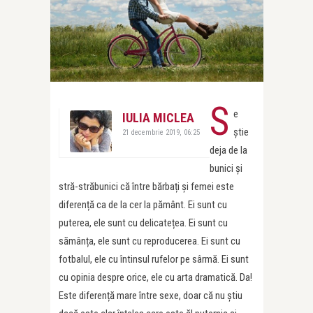
S
e
IULIA MICLEA
știe
21 decembrie 2019, 06:25
deja de la
bunici și
stră-străbunici că între bărbați și femei este
diferență ca de la cer la pământ. Ei sunt cu
puterea, ele sunt cu delicatețea. Ei sunt cu
sămânța, ele sunt cu reproducerea. Ei sunt cu
fotbalul, ele cu întinsul rufelor pe sârmă. Ei sunt
cu opinia despre orice, ele cu arta dramatică. Da!
Este diferență mare între sexe, doar că nu știu