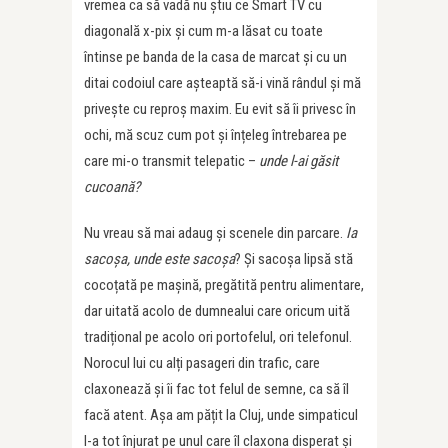
vremea ca să vadă nu știu ce Smart TV cu
diagonală x-pix și cum m-a lăsat cu toate
întinse pe banda de la casa de marcat și cu un
ditai codoiul care așteaptă să-i vină rândul și mă
privește cu reproș maxim. Eu evit să îi privesc în
ochi, mă scuz cum pot și înțeleg întrebarea pe
care mi-o transmit telepatic –
unde l-ai găsit
cucoană?
Nu vreau să mai adaug și scenele din parcare.
Ia
sacoșa, unde este sacoșa
? Și sacoșa lipsă stă
cocoțată pe mașină, pregătită pentru alimentare,
dar uitată acolo de dumnealui care oricum uită
tradițional pe acolo ori portofelul, ori telefonul.
Norocul lui cu alți pasageri din trafic, care
claxonează și îi fac tot felul de semne, ca să îl
facă atent. Așa am pățit la Cluj, unde simpaticul
l-a tot înjurat pe unul care îl claxona disperat și