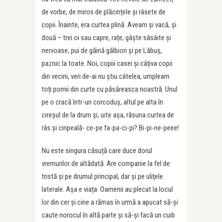
de vorbe, de miros de plăcințele și râsete de
copii. Înainte, era curtea plină. Aveam și vacă, și
două – trei oi sau capre, rațe, gâște sâsâite și
nervoase, pui de găină gălbiori și pe Lăbuș,
paznic la toate. Noi, copiii casei și câțiva copii
din vecini, veri de-ai nu știu câtelea, umpleam
toți pomii din curte cu păsăreasca noastră. Unul
pe o cracă într-un corcoduș, altul pe alta în
cireșul de la drum și, uite așa, răsuna curtea de
râs și ciripeală- ce-pe fa-pa-ci-pi? Bi-pi-ne-peee!
Nu este singura căsuță care duce dorul
vremurilor de altădată. Are companie la fel de
tristă și pe drumul principal, dar și pe ulițele
laterale. Așa e viața. Oamenii au plecat la locul
lor din cer și cine a rămas în urmă a apucat să-și
caute norocul în altă parte și să-și facă un cuib