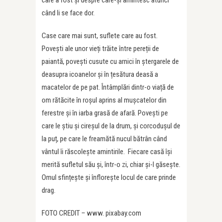
care a fost și despre care-și amintesc atunci
când li se face dor.
Case care mai sunt, suflete care au fost.
Povești ale unor vieți trăite între pereții de
paiantă, povești cusute cu arnici în ștergarele de
deasupra icoanelor și în țesătura deasă a
macatelor de pe pat. Întâmplări dintr-o viață de
om rătăcite în roșul aprins al mușcatelor din
ferestre și în iarba grasă de afară. Povești pe
care le știu și cireșul de la drum, și corcodușul de
la puț, pe care le freamătă nucul bătrân când
vântul îi răscolește amintirile. Fiecare casă își
merită sufletul său și, într-o zi, chiar și-l găsește.
Omul sfințește și înflorește locul de care prinde
drag.
FOTO CREDIT – www. pixabay.com