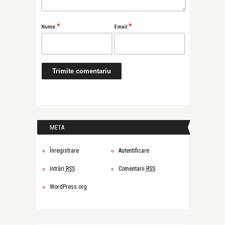
*
*
Nume:
Email:
META
Înregistrare
Autentificare
Intrări
RSS
Comentarii
RSS
WordPress.org