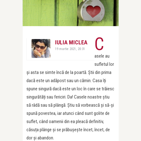
C
IULIA MICLEA
19 martie 2021, 20:31
asele au
sufletul lor
și asta se simte încă de la poartă. Știi din prima
dacă este un adăpost sau un cămin. Casa îți
spune singură dacă este un loc în care se trăiesc
singurătăți sau fericiri. Da! Casele noastre știu
să râdă sau să plângă. Știu să vorbească și să-și
spună povestea, iar atunci când sunt golite de
suflet, când oamenii din ea pleacă definitiv,
căsuța plânge și se prăbușește încet, încet, de
dor și abandon.