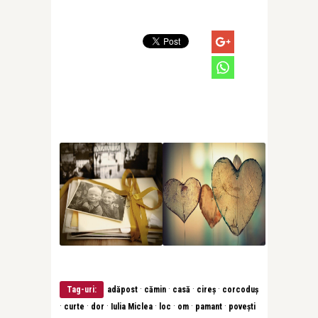
·
·
·
·
Tag-uri:
adăpost
cămin
casă
cireș
corcoduș
·
·
·
·
·
·
·
curte
dor
Iulia Miclea
loc
om
pamant
povești