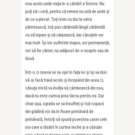
nou acolo unde viața le-a zâmbit a fericire. Nu
poți să-i cerți, pentru că nimeni nu uită de unde și
de ce a plecat. Toți revin cu dor la vatra
părintească, toți pun cărămidă lângă cărămidă
ca să repare și să cârpească, dar căsuțele vor
mai mult. Își vor sufletele înapoi, vor permanență,
vor să fie cămin, nu adăpost de-o noapte sau de
două.
Într-o zi cineva se va opri în fața lor și își va dori
să-și facă traiul acolo și începând din acea zi,
căsuța tristă va învăța să zâmbească din nou,
dacă nu este cumva prea târziu pentru ea. Dar
chiar așa, ograda se va însufleți și toți copacii
din grădină vor da în floare primăvară de
primăvară, fericiți să spună povestea casei cele
noi care a răsărit în curtea veche și a căsuței