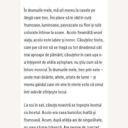
În drumurile mele, mă uit mereu la casele pe
lângă care trec. Îmi place să le văd în curți
frumoase, luminoase, pavoazate cu flori și rufe
colorate întinse la soare. Acolo freamătă vesel
viața, acolo este iubire și noroc. Căsuțelor triste,
care par că vor să se tragă cu tot dinadinsul cât
mai aproape de pământ, căsuțelor în care ușa s-
a înțepenit de atâta așteptare, nu știu cum să le
întorc norocul. În drumurile mele, trec prin sate –
unele mai răsărite, altele, uitate de lume – și
mereu gândul care-mi vine în minte este că omul
într-adevăr sfințește locul.
La noi în sat, căsuța noastră se topește încetul
cu încetul. Acolo era casa bunicilor, înaltă și
frumoasă. Acum, după atâția ani de singurătate,
nu vrea să mai trăiască. Are nevoie de zumzet,