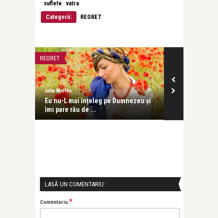
·
·
suflete
vatra
Categorii:
REGRET
REGRET
VARSTE FRUMOA
Iulia Miclea
Iulia Miclea
ă să
Eu nu-L mai înțeleg pe Dumnezeu și
Ziua în care m
îmi pare rău de ...
ochi
LASĂ UN COMENTARIU:
*
Comentariu: