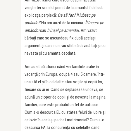
Am văzut femei care ascundeau în spatele
verighetei și inelul primit de la amantul fidel sub
explicația perplexă:
Ce să fac? Îi iubesc pe
amândoi!
Nu am auzit de la niciuna
: Îi încurc pe
amândoi
sau
Îi înșel pe amândoi.
Am văzut
bărbați care se ascundeau fix după același
argument și care nu s-au sfiit să devină tați și cu
nevasta și cu amanta deodată.
Am auzit că atunci când vin familiile arabe în
vacanță prin Europa, ocupă 4 sau 5 camere. Într-
una stă el și în celelalte stau soțiile și copiii lor,
fiecare cu ai ei. Când se deplasează undeva, se
adună un ciopor de copii și de neveste la mașina
familiei, care este probabil un fel de autocar.
Cum s-o descurca EL cu atâtea feluri de iubire și
gelozie în același pachet matrimonial? Cum s-o
descurca EA, la concurență cu celelalte când