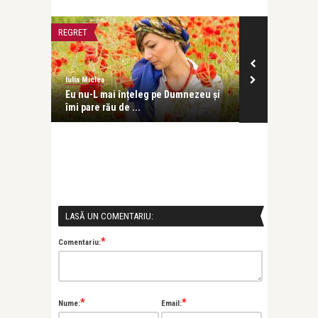
REGRET
VARSTE FRUMOA
Iulia Miclea
Iulia Miclea
ă să
Eu nu-L mai înțeleg pe Dumnezeu și
Ziua în care m
îmi pare rău de ...
ochi
LASĂ UN COMENTARIU:
*
Comentariu:
*
*
Nume:
Email: