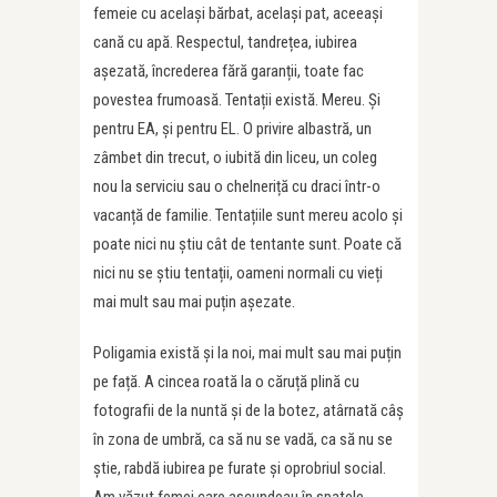
femeie cu același bărbat, același pat, aceeași
cană cu apă. Respectul, tandrețea, iubirea
așezată, încrederea fără garanții, toate fac
povestea frumoasă. Tentații există. Mereu. Și
pentru EA, și pentru EL. O privire albastră, un
zâmbet din trecut, o iubită din liceu, un coleg
nou la serviciu sau o chelneriță cu draci într-o
vacanță de familie. Tentațiile sunt mereu acolo și
poate nici nu știu cât de tentante sunt. Poate că
nici nu se știu tentații, oameni normali cu vieți
mai mult sau mai puțin așezate.
Poligamia există și la noi, mai mult sau mai puțin
pe față. A cincea roată la o căruță plină cu
fotografii de la nuntă și de la botez, atârnată câș
în zona de umbră, ca să nu se vadă, ca să nu se
știe, rabdă iubirea pe furate și oprobriul social.