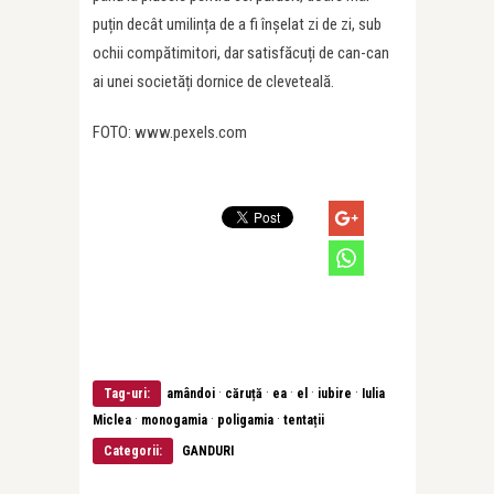
puțin decât umilința de a fi înșelat zi de zi, sub
ochii compătimitori, dar satisfăcuți de can-can
ai unei societăți dornice de cleveteală.
FOTO: www.pexels.com
·
·
·
·
·
Tag-uri:
amândoi
căruță
ea
el
iubire
Iulia
·
·
·
Miclea
monogamia
poligamia
tentații
Categorii:
GANDURI