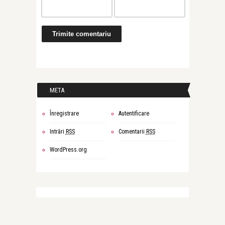
META
Înregistrare
Autentificare
Intrări
RSS
Comentarii
RSS
WordPress.org