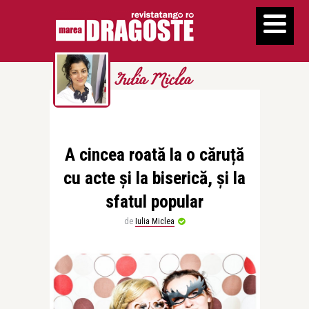
Iulia Miclea
A cincea roată la o căruță
cu acte și la biserică, și la
sfatul popular
de
Iulia Miclea