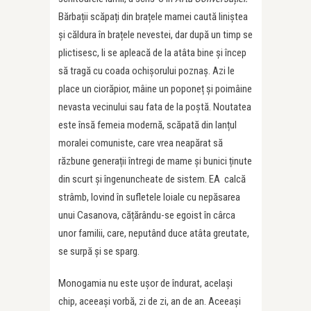
Bărbații scăpați din brațele mamei caută liniștea
și căldura în brațele nevestei, dar după un timp se
plictisesc, li se apleacă de la atâta bine și încep
să tragă cu coada ochișorului poznaș. Azi le
place un ciorăpior, mâine un poponeț și poimâine
nevasta vecinului sau fata de la poștă. Noutatea
este însă femeia modernă, scăpată din lanțul
moralei comuniste, care vrea neapărat să
răzbune generații întregi de mame și bunici ținute
din scurt și îngenuncheate de sistem. EA calcă
strâmb, lovind în sufletele loiale cu nepăsarea
unui Casanova, cățărându-se egoist în cârca
unor familii, care, neputând duce atâta greutate,
se surpă și se sparg.
Monogamia nu este ușor de îndurat, același
chip, aceeași vorbă, zi de zi, an de an. Aceeași