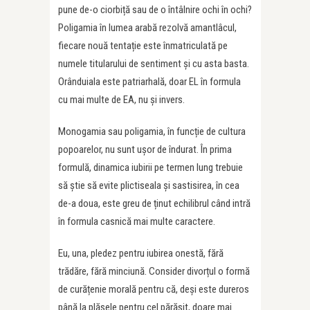
pune de-o ciorbiță sau de o întâlnire ochi în ochi?
Poligamia în lumea arabă rezolvă amantlâcul,
fiecare nouă tentație este înmatriculată pe
numele titularului de sentiment și cu asta basta.
Orânduiala este patriarhală, doar EL în formula
cu mai multe de EA, nu și invers.
Monogamia sau poligamia, în funcție de cultura
popoarelor, nu sunt ușor de îndurat. În prima
formulă, dinamica iubirii pe termen lung trebuie
să știe să evite plictiseala și sastisirea, în cea
de-a doua, este greu de ținut echilibrul când intră
în formula casnică mai multe caractere.
Eu, una, pledez pentru iubirea onestă, fără
trădăre, fără minciună. Consider divorțul o formă
de curățenie morală pentru că, deși este dureros
până la plăsele pentru cel părăsit, doare mai