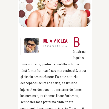
B
IULIA MICLEA
3 februarie 2018, 05:57
ărbații nu
înșală o
femeie cu alta, pentru că cealaltă ar fi mai
tânără, mai frumoasă sau mai deșteaptă, ci pur
și simplu pentru că noua EA este alta. Nu
descopăr eu acum apa caldă, să fim bine
înțelese! Au descoperit-o mii și mii de femei
înaintea mea, iar doamna Ileana Vulpescu,
scriitoarea mea preferată dintre toate
scriitoarele lumii, a scris-o în
Arta Conversației.