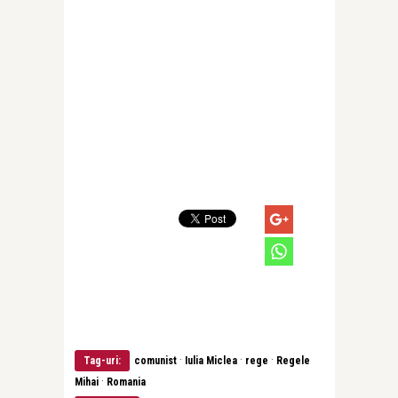
·
·
·
Tag-uri:
comunist
Iulia Miclea
rege
Regele
·
Mihai
Romania