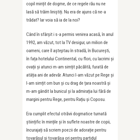
copil mințit de dogme, de ce regele rău nu ne
lasă să trăim liniștiți. Nu era de ajuns că ne-a
trădat? Iar voia să ia de la noi?
Când în sfârșit i s-a permis venirea acasă, în anul
1992, am văzut, tot la TV desigur, un milion de
oameni, care îl așteptau în stradă, în București,
în fața hotelului Continental, cu flori, cu lacrimi și
ovații și atunci m-am simțit păcălită, furată de
atâția ani de adevăr. Atunci l-am văzut pe Rege și
l-am simțit om bun și cu drag de țara noastră și
m-am gândit la bunicul și la admirația lui fără de
margini pentru Rege, pentru Rațiu și Coposu.
Era cumplit efectul otrăvii dogmatice turnată
științific în mințile și în suflete noastre de copii,
încurajați să scriem poezii de adorație pentru
tovarășul și tovarășa ori pentru partidul