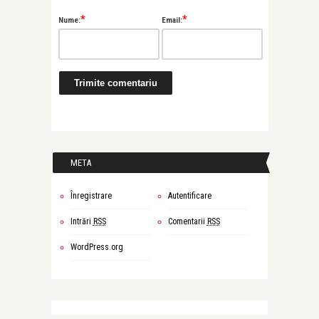
*
*
Nume:
Email:
META
Înregistrare
Autentificare
Intrări
RSS
Comentarii
RSS
WordPress.org