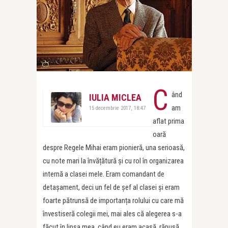
C
ând
IULIA MICLEA
am
15 decembrie 2017, 18:47
aflat prima
oară
despre Regele Mihai eram pionieră, una serioasă,
cu note mari la învățătură și cu rol în organizarea
internă a clasei mele. Eram comandant de
detașament, deci un fel de șef al clasei și eram
foarte pătrunsă de importanța rolului cu care mă
învestiseră colegii mei, mai ales că alegerea s-a
făcut în lipsa mea, când eu eram acasă, răpusă