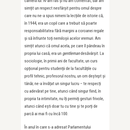
camera lui. N-am râs și nu am comentat, dar am
simțit un respect nesfârșit pentru omul despre
care nu ne-a spus nimeni la lecțiile de istorie că,
în 1944, era un copil care a trebuit să poarte
responsabilitatea fără margini a coroanei regale
şi să înfrunte toți nemiloșii acelor vremuri. Am
simțit atunci că omul acela, pe care îl pândeau în
propria lui casă, era un
gentleman
desăvârșit. La
sociologie, în primii ani de facultate, un curs
opțional pentru studenții de la facultățile cu
profil tehnic, profesorul nostru, un om deștept și
tânăr, ne-a învățat un singur lucru – te respecți
cu adevărat pe tine, atunci când singur fiind, în
propria ta intimitate, nu îți permiți gesturi frivole,
atunci când ești doar tu cu tine și te porți de
parcă ai mai fi cu încă 100.
În anul în care s-a adresat Parlamentului