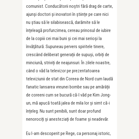
comunist. Conducătorii noștri fără drag de carte,
ajunși doctori și inovatori în științe pe care nici
nu știau să le silabisească, darămite să le
înțeleagă profunzimea, cereau prinosul de iubire
de la copiii cei mai buni și cei mai serioși la
învăţătură. Supuneau pervers spiritele tinere,
crescând deliberat generații de supuși, orbiți de
minciună, striviți de neajunsuri. În zilele noastre,
când o văd la televizor pe prezentatoarea
televiziunii de stat din Coreea de Nord cum laudă
fanatic lansarea vreunei bombe sau pe amărâții
de coreeni cum se bucură că-l văd pe Kim Jong-
un, mă apucă toată jalea de mila lor și simt că-i
înțeleg. Nu sunt penibili, sunt doar profund
nenorociți și anesteziați de foame și neadevăr.
Eu l-am descoperit pe Rege, ca personaj istoric,