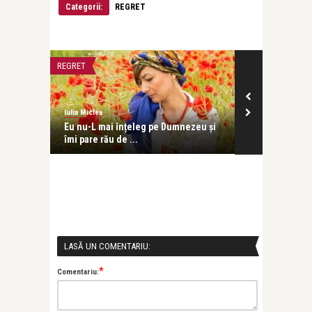
Categorii:
REGRET
REGRET
ATITUDINE
Iulia Miclea
Iulia Miclea
ă să
Eu nu-L mai înțeleg pe Dumnezeu și
Flori și lacri
îmi pare rău de ...
LASĂ UN COMENTARIU:
*
Comentariu: