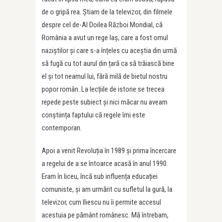
de o gripă rea. Știam de la televizor, din filmele
despre cel de-Al Doilea Război Mondial, că
România a avut un rege laș, care a fost omul
naziștilor și care s-a înțeles cu aceștia din urmă
să fugă cu tot aurul din țară ca să trăiască bine
el și tot neamul lui, fără milă de bietul nostru
popor român. La lecțiile de istorie se trecea
repede peste subiect și nici măcar nu aveam
conștiința faptului că regele îmi este
contemporan.
Apoi a venit Revoluția în 1989 și prima încercare
a regelui de a se întoarce acasă în anul 1990.
Eram în liceu, încă sub influența educației
comuniste, și am urmărit cu sufletul la gură, la
televizor, cum Iliescu nu îi permite accesul
acestuia pe pământ românesc. Mă întrebam,