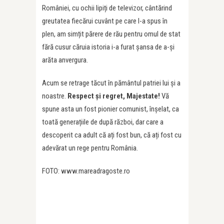
României, cu ochii lipiți de televizor, cântărind
greutatea fiecărui cuvânt pe care l-a spus în
plen, am simțit părere de rău pentru omul de stat
fără cusur căruia istoria i-a furat șansa de a-și
arăta anvergura.
Acum se retrage tăcut în pământul patriei lui și a
noastre.
Respect și regret, Majestate!
Vă
spune asta un fost pionier comunist, înșelat, ca
toată generațiile de după război, dar care a
descoperit ca adult că ați fost bun, că ați fost cu
adevărat un rege pentru România.
FOTO: www.mareadragoste.ro