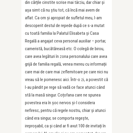
din cărțile cinstite scrise mai târziu, dar chiar și
așa simt că nu știu tot, că încă mai avem de
aflat. Ca om și apropiat de sufletul meu, l-am
descoperit destul de repede după ce s-a mutat
cu toată familia la Palatul Elisabeta și Casa
Regală a angajat ceva personal auxiliar – portar,
cameristă, bucătăreasă etc. O colegă de birou,
care avea legături în zona personalului care avea
grijă de familia regală, venea mereu cu informații
care mai de care mai zeflemitoare pe care nici nu
vreau să le pomenesc aici. Într-o zi, a povestit că
l-au pândit pe rege să vadă ce face atunci când
stă la masă singur. Coțofana care ne spunea
povestea era în șoc nervos și-l considera
nefiresc, pentru că regele nostru, chiar și atunci
când era singur, se comporta regește,
ireproșabil, ca și când ar fi avut 100 de invitați în