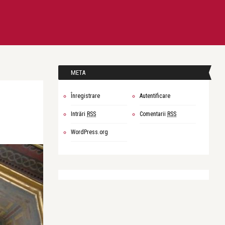
META
Înregistrare
Autentificare
Intrări
RSS
Comentarii
RSS
WordPress.org