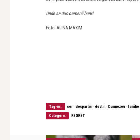
Unde se duc oamenii buni?
Foto: ALINA MAXIM
·
·
·
·
Tag-uri:
cer
despartiri
destin
Dumnezeu
familie
Categorii:
REGRET