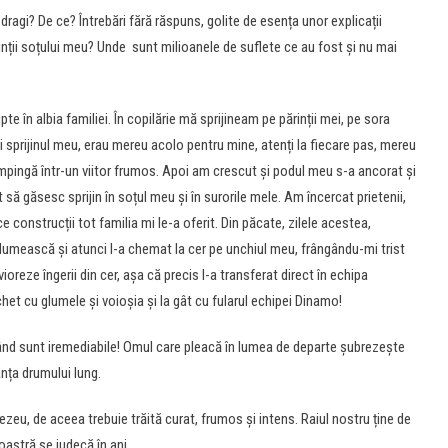
ragi? De ce? Întrebări fără răspuns, golite de esența unor explicații
nții soțului meu? Unde sunt milioanele de suflete ce au fost și nu mai
e în albia familiei. În copilărie mă sprijineam pe părinții mei, pe sora
și sprijinul meu, erau mereu acolo pentru mine, atenți la fiecare pas, mereu
împingă într-un viitor frumos. Apoi am crescut și podul meu s-a ancorat și
 să găsesc sprijin în soțul meu și în surorile mele. Am încercat prietenii,
 construcții tot familia mi le-a oferit. Din păcate, zilele acestea,
 glumească și atunci l-a chemat la cer pe unchiul meu, frângându-mi trist
reze îngerii din cer, așa că precis l-a transferat direct în echipa
pachet cu glumele și voioșia și la gât cu fularul echipei Dinamo!
 când sunt iremediabile! Omul care pleacă în lumea de departe şubrezește
anța drumului lung.
ezeu, de aceea trebuie trăită curat, frumos și intens. Raiul nostru ține de
oastră se judecă în ani.