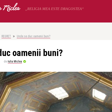
a Miclea
„RELIGIA MEA ESTE DRAGOSTEA“
REGRET
Unde se duc oamenii buni?
duc oamenii buni?
de
Iulia Miclea