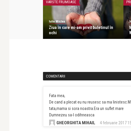
VARSTE FRUMOASE
PR
Iulia Miclea
I
leg pe Dumnezeu și
Ziua în care mi-am privit buletinul în
ochi
COMENTARII
Fata mea,
De cand a plecat eu nu reusesc sa ma linistesc.
tata,mama si sora noastra.Era un suflet mare
Dumnezeu sa-l odihneasca
GHEORGHITA MIHAIL
4 februarie 2017 1