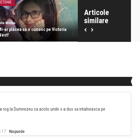
IETENIE
ATITUDINE
Articole
similare
ulia Miclea
Iulia Miclea
Mi-ar plăcea să o cunosc pe Victoria
Afganistan sau marea neputin
West!
binelui de a învinge
Ma rog la Dumnezeu ca acolo unde s-a dus sa intalneasca pe
5:17
Răspunde