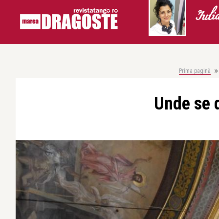
Iuli
Prima pagină
Unde se 