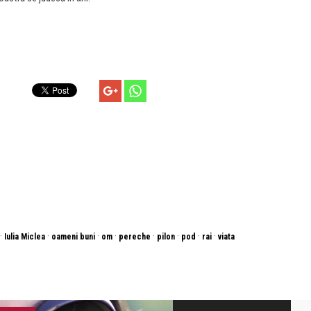
·
·
·
·
·
·
·
·
Iulia Miclea
oameni buni
om
pereche
pilon
pod
rai
viata