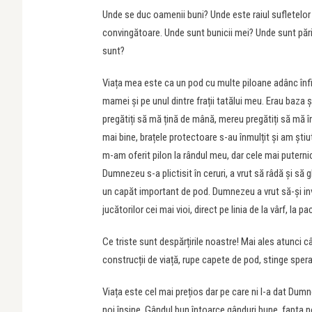
Unde se duc oamenii buni? Unde este raiul sufletelor d
convingătoare. Unde sunt bunicii mei? Unde sunt pări
sunt?
Viața mea este ca un pod cu multe piloane adânc înfipt
mamei și pe unul dintre frații tatălui meu. Erau baza 
pregătiți să mă țină de mână, mereu pregătiți să mă 
mai bine, brațele protectoare s-au înmulțit și am știut
m-am oferit pilon la rândul meu, dar cele mai puternice
Dumnezeu s-a plictisit în ceruri, a vrut să râdă și să
un capăt important de pod. Dumnezeu a vrut să-și invio
jucătorilor cei mai vioi, direct pe linia de la vârf, la 
Ce triste sunt despărțirile noastre! Mai ales atunci
construcții de viață, rupe capete de pod, stinge sper
Viața este cel mai prețios dar pe care ni l-a dat Dumn
noi înșine. Gândul bun întoarce gânduri bune, fapta n