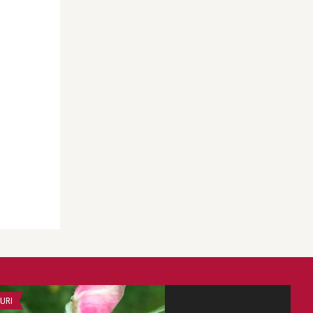
URI
ATITUDINE