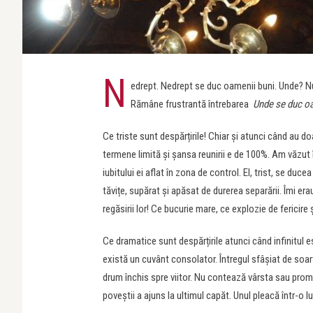
N
edrept. Nedrept se duc oamenii buni. Unde? Nu
Rămâne frustrantă întrebarea
Unde se duc oa
Ce triste sunt despărțirile! Chiar și atunci când au do
termene limită și șansa reunirii e de 100%. Am văzut î
iubitului ei aflat în zona de control. El, trist, se duce
tăvițe, supărat și apăsat de durerea separării. Îmi erau
regăsirii lor! Ce bucurie mare, ce explozie de fericire 
Ce dramatice sunt despărțirile atunci când infinitul e
există un cuvânt consolator. Întregul sfâșiat de soart
drum închis spre viitor. Nu contează vârsta sau promis
poveștii a ajuns la ultimul capăt. Unul pleacă într-o l