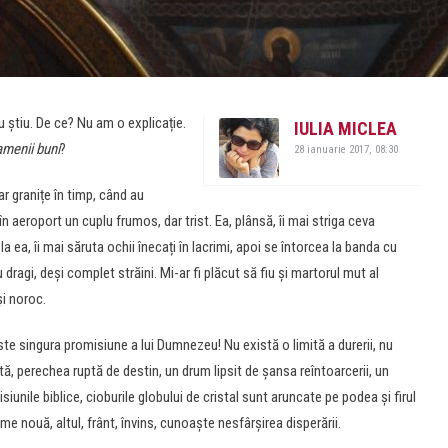
 știu. De ce? Nu am o explicație.
IULIA MICLEA
menii buni
?
28 ianuarie 2017, 08:30
ar granițe în timp, când au
n aeroport un cuplu frumos, dar trist. Ea, plânsă, îi mai striga ceva
a la ea, îi mai săruta ochii înecați în lacrimi, apoi se întorcea la banda cu
 dragi, deși complet străini. Mi-ar fi plăcut să fiu și martorul mut al
și noroc.
ste singura promisiune a lui Dumnezeu! Nu există o limită a durerii, nu
ă, perechea ruptă de destin, un drum lipsit de șansa reîntoarcerii, un
iunile biblice, cioburile globului de cristal sunt aruncate pe podea și firul
ume nouă, altul, frânt, învins, cunoaște nesfârşirea disperării.