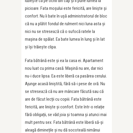
iubește ca pe ochii din cap și îi pune lumea la
picioare. Fata moșului este fericită, are liniște și
confort. Nu îi bate în ușă administratorul de bloc
că nu a plătit fondul de rulment nici luna asta și
nici nu se stresează că o sufocă ratele la
mașina de spălat. Ea bate lumea în lung și în lat
și își trăiește clipa.
Fata bătrână este și ea la casa ei. Apartament
nou luat cu prima casă. Mașină nu are, dar nici
nu-i duce lipsa. Ea este liberă ca pasărea cerului.
Ajunge acasă liniștită, fără să-i pese de oră. Nu
se stresează că nu are mâncare făcută sau că
are de făcut lecții cu copiii. Fata bătrână este
fericită, are liniște și confort. Este într-o relație
fără obligații, se văd joia și toamna și atunci mai
mult pentru sex. Fata bătrână este liberă să-și
aleagă diminețile și nu dă socoteală nimănui