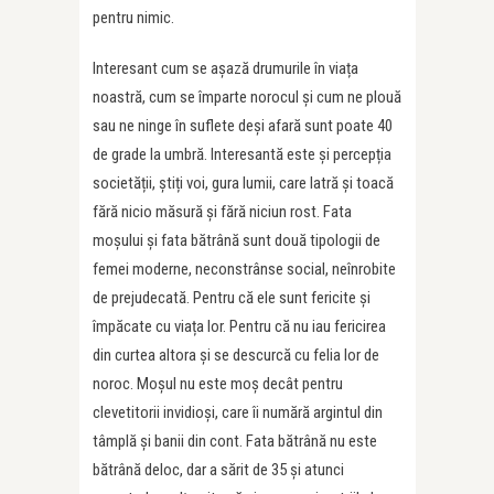
pentru nimic.
Interesant cum se așază drumurile în viața
noastră, cum se împarte norocul și cum ne plouă
sau ne ninge în suflete deși afară sunt poate 40
de grade la umbră. Interesantă este și percepția
societății, știți voi, gura lumii, care latră și toacă
fără nicio măsură și fără niciun rost. Fata
moșului și fata bătrână sunt două tipologii de
femei moderne, neconstrânse social, neînrobite
de prejudecată. Pentru că ele sunt fericite și
împăcate cu viața lor. Pentru că nu iau fericirea
din curtea altora și se descurcă cu felia lor de
noroc. Moșul nu este moș decât pentru
clevetitorii invidioși, care îi numără argintul din
tâmplă și banii din cont. Fata bătrână nu este
bătrână deloc, dar a sărit de 35 și atunci