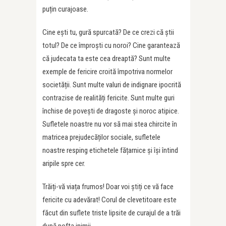
puțin curajoase.
Cine ești tu, gură spurcată? De ce crezi că știi
totul? De ce împroști cu noroi? Cine garantează
că judecata ta este cea dreaptă? Sunt multe
exemple de fericire croită împotriva normelor
societății. Sunt multe valuri de indignare ipocrită
contrazise de realități fericite. Sunt multe guri
închise de povești de dragoste și noroc atipice.
Sufletele noastre nu vor să mai stea chircite în
matricea prejudecăților sociale, sufletele
noastre resping etichetele fățarnice și își întind
aripile spre cer.
Trăiți-vă viața frumos! Doar voi știți ce vă face
fericite cu adevărat! Corul de clevetitoare este
făcut din suflete triste lipsite de curajul de a trăi