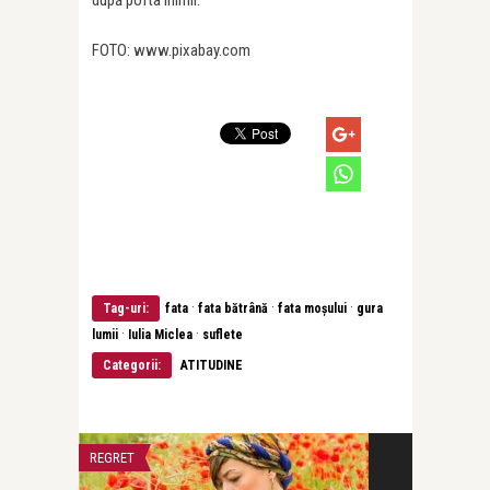
după pofta inimii.
FOTO: www.pixabay.com
·
·
·
Tag-uri:
fata
fata bătrână
fata moșului
gura
·
·
lumii
Iulia Miclea
suflete
Categorii:
ATITUDINE
REGRET
VARSTE FRUMOA