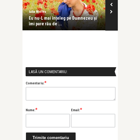
Iulia Miclea
Iulia Miclea
ă să
Eu nu-L mai înțeleg pe Dumnezeu și
Ziua în care m
îmi pare rău de ...
ochi
LASĂ UN COMENTARIU:
*
Comentariu:
*
*
Nume:
Email: