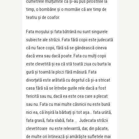
cumetrele mulțumite că și-au pus pirostriile la
timp, o bombăne și o mormăie că are timp de
teatru și de coafor.
Fata moșului și fata bătrână nu sunt singurele
subiecte ale străzii. Fata fără copii este judecată
că nu face copii, fără să se gândească cineva
dacă vrea sau dacă poate. Fata cu mulți copii
este clevetită și ea că stă toată ziua cu burta la
gură și toarnă la plozi fără măsură. Fata
divorțată este arătată cu degetul că și-a stricat
casa fără să se întrebe gurile rele dacă a fost
fericită sau nu, dacă ea este cea care a plecat
sau nu. Fata cu mai multe căsnicii nu este bună
nici ea, că înșiră la bărbați și tot așa… fata urâtă,
fata grasă, fata slabă, fata … Judecata străzii
clevetitoare nu este relevantă, dar, din păcate,
de multe ori întinează și amărăște sufletele mai