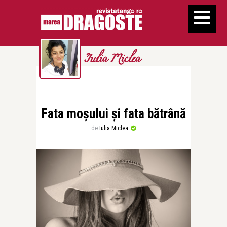
Iulia Miclea
Fata moșului și fata bătrână
de
Iulia Miclea