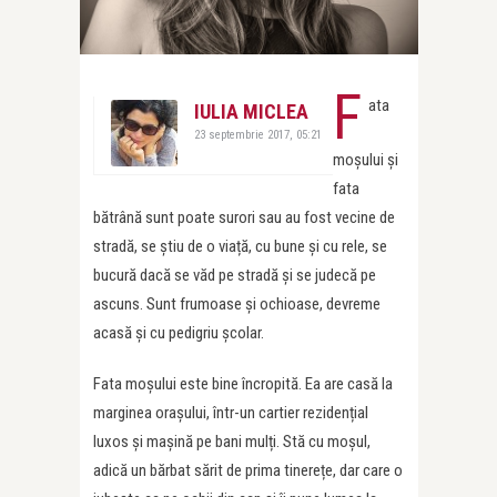
F
ata
IULIA MICLEA
23 septembrie 2017, 05:21
moșului și
fata
bătrână sunt poate surori sau au fost vecine de
stradă, se știu de o viață, cu bune și cu rele, se
bucură dacă se văd pe stradă și se judecă pe
ascuns. Sunt frumoase și ochioase, devreme
acasă și cu pedigriu școlar.
Fata moșului este bine încropită. Ea are casă la
marginea orașului, într-un cartier rezidențial
luxos și mașină pe bani mulți. Stă cu moșul,
adică un bărbat sărit de prima tinerețe, dar care o