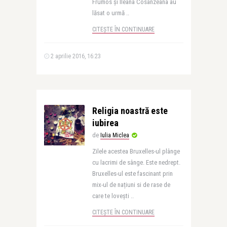
Frumos și Ileana Cosânzeana au
lăsat o urmă ..
CITEȘTE ÎN CONTINUARE
2 aprilie 2016, 16:23
Religia noastră este
iubirea
de
Iulia Miclea
Zilele acestea Bruxelles-ul plânge
cu lacrimi de sânge. Este nedrept.
Bruxelles-ul este fascinant prin
mix-ul de națiuni si de rase de
care te lovești ..
CITEȘTE ÎN CONTINUARE