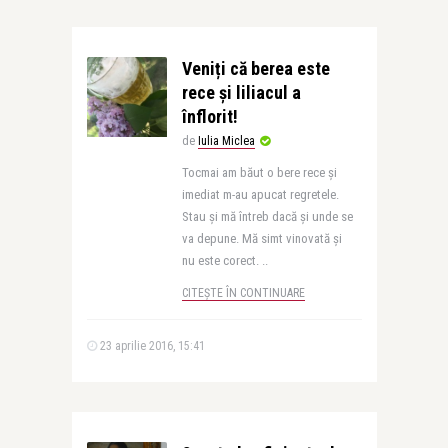
Veniți că berea este
rece și liliacul a
înflorit!
de
Iulia Miclea
Tocmai am băut o bere rece și
imediat m-au apucat regretele.
Stau și mă întreb dacă și unde se
va depune. Mă simt vinovată și
nu este corect. ..
CITEȘTE ÎN CONTINUARE
23 aprilie 2016, 15:41