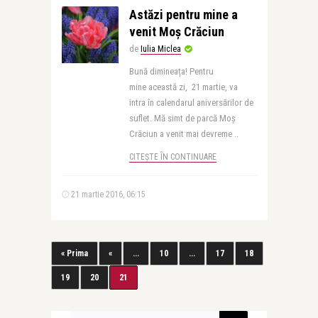
Astăzi pentru mine a
venit Moș Crăciun
de
Iulia Miclea
Bună dimineața! Pentru
mine această zi, 21 martie, va
intra în calendarul aniversărilor de
suflet. Mă simt de parcă Moș
Crăciun a venit mai devreme ..
CITEȘTE ÎN CONTINUARE
21 martie 2016, 06:15
« Prima
«
...
10
...
17
18
19
20
21