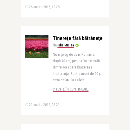
26 martie 2016, 19:28
Tinereţe fără bătrâneţe
de
Iulia Miclea
Nu înțeleg de ce în România,
după 40 ani, pentru foarte mulți
dintre noi apare blazarea și
indiferența. Sunt oameni de 90 și
ceva de ani, în azilele ..
CITEȘTE ÎN CONTINUARE
21 martie 2016, 06:21