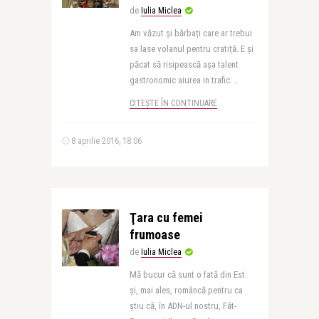
de
Iulia Miclea
Am văzut și bărbați care ar trebui
sa lase volanul pentru cratiță. E și
păcat să risipească așa talent
gastronomic aiurea in trafic. ..
CITEȘTE ÎN CONTINUARE
8 aprilie 2016, 18:06
Ţara cu femei
frumoase
de
Iulia Miclea
Mă bucur că sunt o fată din Est
și, mai ales, româncă pentru ca
știu că, în ADN-ul nostru, Făt-