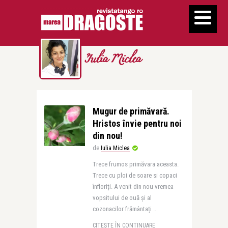
Iulia Miclea
Mugur de primăvară.
Hristos învie pentru noi
din nou!
de
Iulia Miclea
Trece frumos primăvara aceasta.
Trece cu ploi de soare si copaci
înfloriți. A venit din nou vremea
vopsitului de ouă și al
cozonacilor frământați ..
CITEȘTE ÎN CONTINUARE