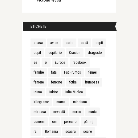
Victoria West!
ETICHETE
acasa
avion
carte
casă
copii
copil
copilarie
Craciun
dragoste
ea
el
Europa
facebook
familie
fata
Fat Frumos
femei
femeie
fericire
fotbal
frumoasa
inima
iubire
Iulia Miclea
kilograme
mama
minciuna
mireasa
nevastă
noroc
nunta
oameni
om
pereche
părinți
rai
Romania
soacra
soare