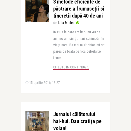
3 metode eficiente de
păstrare a frumuseții si
tinereții după 40 de ani
de
Iulia Miclea
În ziua în care am împlinit 40 de
ani, nu am simțit mari schimbări în
viața mea. Ba mai mult chiar, mi se
părea că toată panica celorlalte
femei ..
CITEȘTE ÎN CONTINUARE
15 aprilie 2016, 13:27
Jurnalul călătorului
hai-hui. Dau cratița pe
volan!