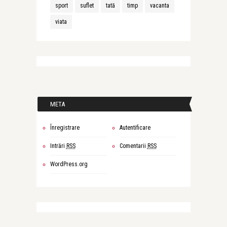
sport
suflet
tată
timp
vacanta
viata
META
Înregistrare
Autentificare
Intrări
RSS
Comentarii
RSS
WordPress.org