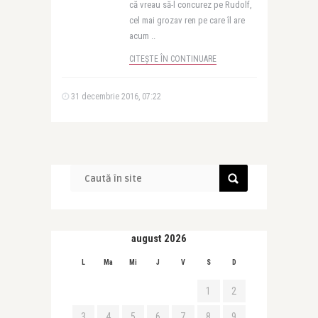
că vreau să-l concurez pe Rudolf,
cel mai grozav ren pe care îl are
acum ..
CITEȘTE ÎN CONTINUARE
31 decembrie 2016, 07:22
august 2026
L
Ma
Mi
J
V
S
D
1
2
3
4
5
6
7
8
9