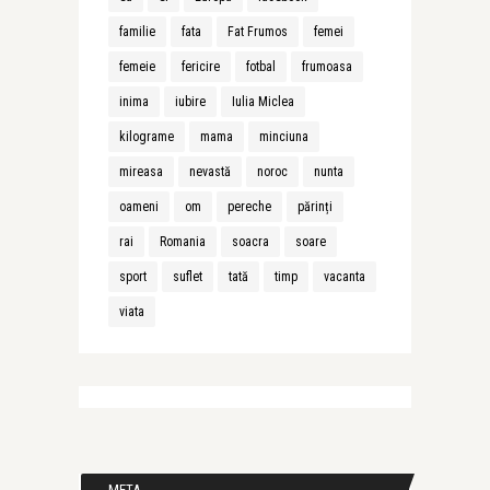
familie
fata
Fat Frumos
femei
femeie
fericire
fotbal
frumoasa
inima
iubire
Iulia Miclea
kilograme
mama
minciuna
mireasa
nevastă
noroc
nunta
oameni
om
pereche
părinți
rai
Romania
soacra
soare
sport
suflet
tată
timp
vacanta
viata
META