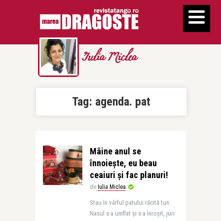
Iulia Miclea
Tag:
agenda. pat
Mâine anul se
înnoiește, eu beau
ceaiuri și fac planuri!
de
Iulia Miclea
Stau în vârful patului răcită tun.
Nasul s-a umflat și s-a înroșit, juri