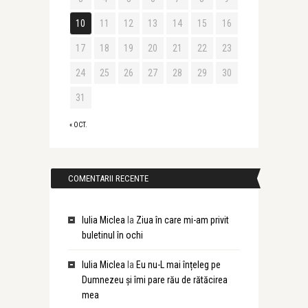
10
11
12
13
14
15
16
17
18
19
20
21
22
23
24
25
26
27
28
29
30
31
« OCT.
COMENTARII RECENTE
Iulia Miclea
la
Ziua în care mi-am privit
buletinul în ochi
Iulia Miclea
la
Eu nu-L mai înțeleg pe
Dumnezeu și îmi pare rău de rătăcirea
mea