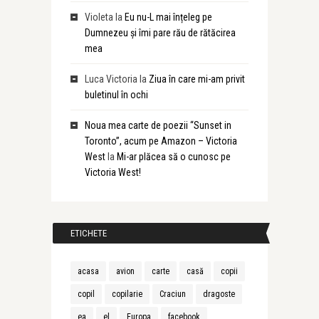
Violeta
la
Eu nu-L mai înțeleg pe
Dumnezeu și îmi pare rău de rătăcirea
mea
Luca Victoria
la
Ziua în care mi-am privit
buletinul în ochi
Noua mea carte de poezii “Sunset in
Toronto”, acum pe Amazon – Victoria
West
la
Mi-ar plăcea să o cunosc pe
Victoria West!
ETICHETE
acasa
avion
carte
casă
copii
copil
copilarie
Craciun
dragoste
ea
el
Europa
facebook