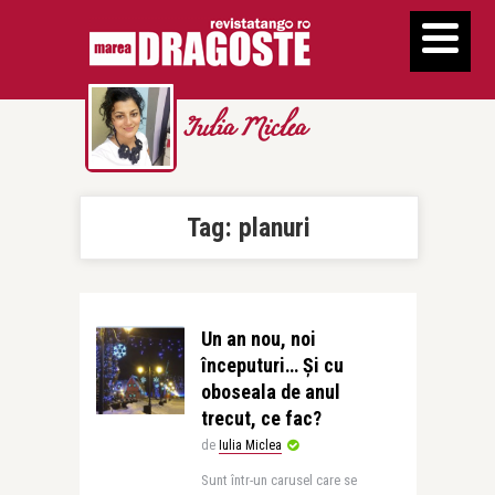
Iulia Miclea
Tag:
planuri
Un an nou, noi
începuturi… Și cu
oboseala de anul
trecut, ce fac?
de
Iulia Miclea
Sunt într-un carusel care se