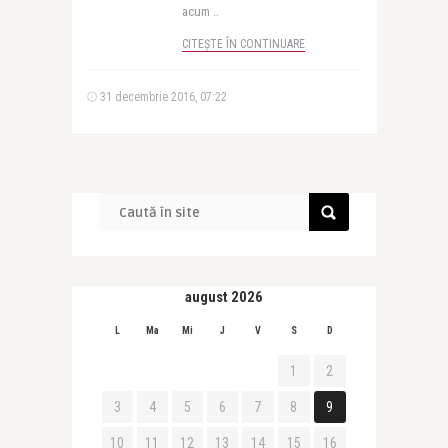
acum ..
CITEȘTE ÎN CONTINUARE
31 decembrie 2016, 07:22
august 2026
L
Ma
Mi
J
V
S
D
1
2
3
4
5
6
7
8
9
10
11
12
13
14
15
16