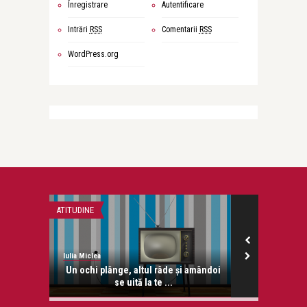
Înregistrare
Autentificare
Intrări
RSS
Comentarii
RSS
WordPress.org
ATITUDINE
GANDURI
Iulia Miclea
Iulia Miclea
n plastic
Un ochi plânge, altul râde și amândoi
Mâine anul
se uită la te ...
ceaiu