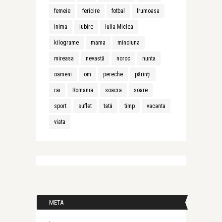
femeie
fericire
fotbal
frumoasa
inima
iubire
Iulia Miclea
kilograme
mama
minciuna
mireasa
nevastă
noroc
nunta
oameni
om
pereche
părinți
rai
Romania
soacra
soare
sport
suflet
tată
timp
vacanta
viata
META