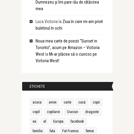
Dumnezeu și îmi pare rău de rătăcirea
mea
Luca Victoria
la
Ziua în care mi-am privit
buletinul în ochi
Noua mea carte de poezii “Sunset in
Toronto”, acum pe Amazon – Victoria
West
la
Mi-ar plăcea să o cunosc pe
Victoria West!
ETICHETE
acasa
avion
carte
casă
copii
copil
copilarie
Craciun
dragoste
ea
el
Europa
facebook
familie
fata
Fat Frumos
femei