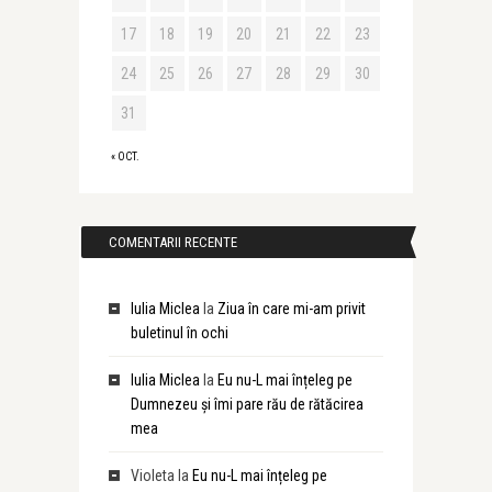
17
18
19
20
21
22
23
24
25
26
27
28
29
30
31
« OCT.
COMENTARII RECENTE
Iulia Miclea
la
Ziua în care mi-am privit
buletinul în ochi
Iulia Miclea
la
Eu nu-L mai înțeleg pe
Dumnezeu și îmi pare rău de rătăcirea
mea
Violeta
la
Eu nu-L mai înțeleg pe