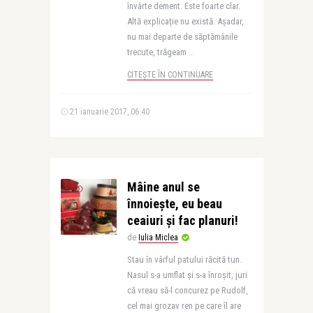
învârte dement. Este foarte clar.
Altă explicație nu există. Așadar,
nu mai departe de săptămânile
trecute, trăgeam ..
CITEȘTE ÎN CONTINUARE
21 ianuarie 2017, 06:40
Mâine anul se
înnoiește, eu beau
ceaiuri și fac planuri!
de
Iulia Miclea
Stau în vârful patului răcită tun.
Nasul s-a umflat și s-a înroșit, juri
că vreau să-l concurez pe Rudolf,
cel mai grozav ren pe care îl are