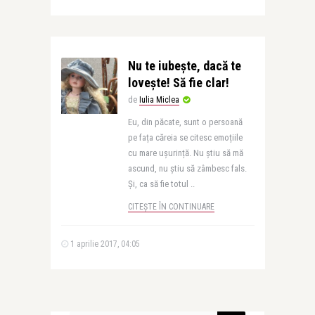
Nu te iubește, dacă te
lovește! Să fie clar!
de
Iulia Miclea
Eu, din păcate, sunt o persoană
pe fața căreia se citesc emoțiile
cu mare ușurință. Nu știu să mă
ascund, nu știu să zâmbesc fals.
Și, ca să fie totul ..
CITEȘTE ÎN CONTINUARE
1 aprilie 2017, 04:05