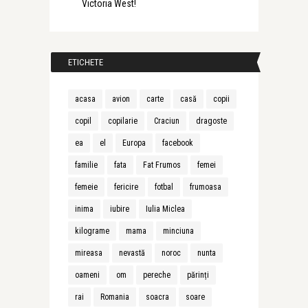
Victoria West!
ETICHETE
acasa
avion
carte
casă
copii
copil
copilarie
Craciun
dragoste
ea
el
Europa
facebook
familie
fata
Fat Frumos
femei
femeie
fericire
fotbal
frumoasa
inima
iubire
Iulia Miclea
kilograme
mama
minciuna
mireasa
nevastă
noroc
nunta
oameni
om
pereche
părinți
rai
Romania
soacra
soare