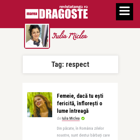
Iulia Miclea
Tag:
respect
Femeie, dacă tu ești
fericită, înflorești o
lume întreagă
de
Iulia Miclea
Din păcate, în România zilelor
noastre, sunt destui bărbați care