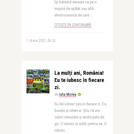
își tratează nevasta ca pe o
mașină de spălat sau altă
electrocasnică de care ..
CITEȘTE ÎN CONTINUARE
8 mai 2021, 05:32
La mulți ani, România!
Eu te iubesc în fiecare
zi.
de
Iulia Miclea
Eu îmi iubesc țara în fiecare zi. Cu
bunele și relele ei. Știu că are
culori minunate și multe pete de
gri. O iubesc și sufăr pentru ea. O
iubesc ..