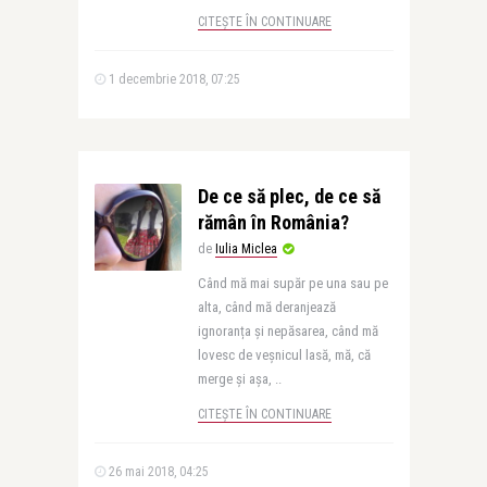
CITEȘTE ÎN CONTINUARE
1 decembrie 2018, 07:25
De ce să plec, de ce să
rămân în România?
de
Iulia Miclea
Când mă mai supăr pe una sau pe
alta, când mă deranjează
ignoranța și nepăsarea, când mă
lovesc de veșnicul lasă, mă, că
merge și așa, ..
CITEȘTE ÎN CONTINUARE
26 mai 2018, 04:25