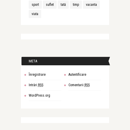
sport
suflet
tată
timp
vacanta
viata
META
Înregistrare
Autentificare
Intrări
RSS
Comentarii
RSS
WordPress.org