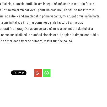
u mai zic, eram pierdută rău, am început să mă așez în teritoriu foarte
 Pot să mă plimb cât vreau printr-un oraș nou, că știu să mă întorc la
riei noastre, când am plecat în prima vacanță, m-a rugat omul să țin harta
 ajuns în Italia. Să nu mai pomenesc și de faptul că am reușit
oborât în alt oraș. Dar acum se pare că mi s-a schimbat talentul și la
telescaun și să reduc numărul ciocnirilor stil popice în timpul coborârilor
Ce să mai, dacă treci de prima zi, restul sunt de pauză!