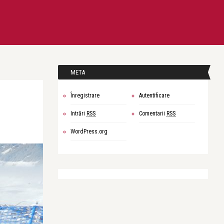
META
Înregistrare
Autentificare
Intrări
RSS
Comentarii
RSS
WordPress.org