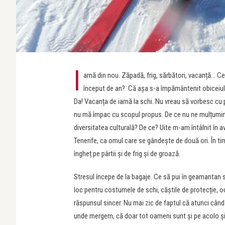
I
arnă din nou. Zăpadă, frig, sărbători, vacanță… C
început de an? Că așa s-a împământenit obiceiul 
Da! Vacanța de iarnă la schi. Nu vreau să vorbesc cu
nu mă împac cu scopul propus. De ce nu ne mulțumim
diversitatea culturală? De ce? Uite m-am întâlnit în a
Tenerife, ca omul care se gândește de două ori. În ti
îngheț pe pârtii și de frig și de groază.
Stresul începe de la bagaje. Ce să pui în geamantan s
loc pentru costumele de schi, căștile de protecție, o
răspunsul sincer. Nu mai zic de faptul că atunci cân
unde mergem, că doar tot oameni sunt și pe acolo și c