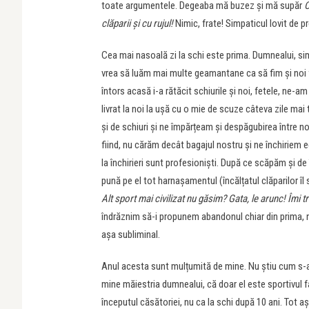
toate argumentele. Degeaba mă buzez și mă supăr
C
clăparii și cu rujul!
Nimic, frate! Simpaticul lovit de p
Cea mai nasoală zi la schi este prima. Dumnealui, simpa
vrea să luăm mai multe geamantane ca să fim și noi
întors acasă i-a rătăcit schiurile și noi, fetele, ne-am
livrat la noi la ușă cu o mie de scuze câteva zile m
și de schiuri și ne împărțeam și despăgubirea între no
fiind, nu cărăm decât bagajul nostru și ne închiriem
la închirieri sunt profesioniști. După ce scăpăm și de î
pună pe el tot harnașamentul (încălțatul clăparilor î
Alt sport mai civilizat nu găsim? Gata, le arunc! Îmi t
îndrăznim să-i propunem abandonul chiar din prima,
așa subliminal.
Anul acesta sunt mulțumită de mine. Nu știu cum s-a î
mine măiestria dumnealui, că doar el este sportivul fam
începutul căsătoriei, nu ca la schi după 10 ani. Tot a