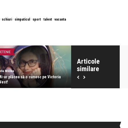
·
·
·
·
·
schiuri
simpaticul
sport
talent
vacanta
IETENIE
ATITUDINE
Articole
similare
ulia Miclea
Iulia Miclea
Mi-ar plăcea să o cunosc pe Victoria
Doar iubirea e ruptă din Rai, r
West!
minciună