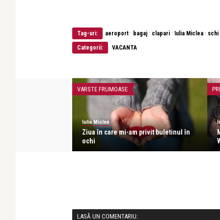
·
·
·
·
Tag-uri:
aeroport
bagaj
clapari
Iulia Miclea
schi
Categorii:
VACANTA
VARSTE FRUMOASE
PR
Iulia Miclea
I
leg pe Dumnezeu și
Ziua în care mi-am privit buletinul în
ochi
LASĂ UN COMENTARIU: