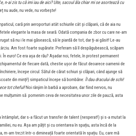
e, n-ai zis tu că imi iau de aici? Uite, sacoul ăla chiar mi se asortează cu
reț nu aude, nu vede, nu vorbește!
ticul, cară prin aeroporturi atât schiurile cât și clăparii, că de aia nu
 fetele elegante la masa de seară. Odată compania de zbor cu care ne-am
 rugat să nu i le mai găsească, să le piardă de tot, dar ți-ai găsit! Le-au
ai târziu. Am fost foarte supărate. Preferam să îl despăgubească, scăpam
i. În euro! Ce era așa de rău? Așadar noi, fetele, în protest permanent
 echipamentul de fiecare dată, chestie ușor de făcut deoarece oamenii de
nchiriere, începe circul. Sătul de cărat schiuri și clăpari, când ajunge să
l scoate din minți!) simpaticul începe să bombăne:
Îl dau dracului de schi!
rece tot cheful!
Noi rânjim în barbă a aprobare, dar fiind nervos, nu
 ne mulțumim să pomenim ceva de necesitatea unor zile de pauză, asta
ntâmplat, dar s-a făcut un transfer de talent (nesperat!) și s-a mutat la
iliei, nu eu. Așa am pățit și cu orientarea în spațiu, asta încă de la
șa, m-am trezit într-o dimineață foarte orientată în spațiu. Eu, care mă