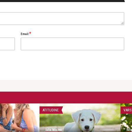
*
Email:
ATITUDINE
VARS
Iulia Miclea
Iuli