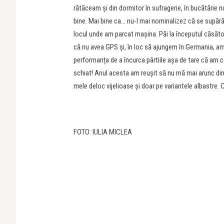
rătăceam și din dormitor în sufragerie, în bucătărie n
bine. Mai bine ca… nu-l mai nominalizez că se supără!
locul unde am parcat mașina. Păi la începutul căsăto
că nu avea GPS și, în loc să ajungem în Germania, am
performanța de a încurca pârtiile așa de tare că am c
schiat! Anul acesta am reușit să nu mă mai arunc din 
mele deloc vijelioase și doar pe variantele albastre. 
FOTO: IULIA MICLEA