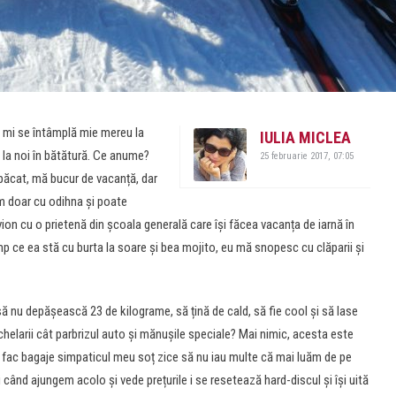
e mi se întâmplă mie mereu la
IULIA MICLEA
la noi în bătătură. Ce anume?
25 februarie 2017, 07:05
 păcat, mă bucur de vacanță, dar
 doar cu odihna și poate
vion cu o prietenă din școala generală care își făcea vacanța de iarnă în
mp ce ea stă cu burta la soare și bea mojito, eu mă snopesc cu clăparii și
ă nu depășească 23 de kilograme, să țină de cald, să fie cool și să lase
chelarii cât parbrizul auto și mănușile speciale? Mai nimic, acesta este
d fac bagaje simpaticul meu soț zice să nu iau multe că mai luăm de pe
ând ajungem acolo și vede prețurile i se resetează hard-discul și își uită