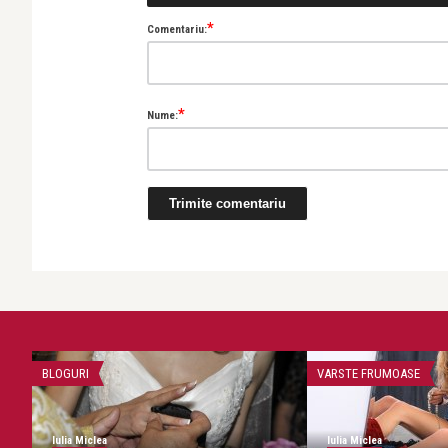
*
Comentariu:
*
Nume:
BLOGURI
VARSTE FRUMOASE
Iulia Miclea
Iulia Miclea