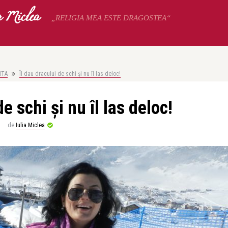
a Miclea
„RELIGIA MEA ESTE DRAGOSTEA“
NTA
Îl dau dracului de schi și nu îl las deloc!
de schi și nu îl las deloc!
de
Iulia Miclea