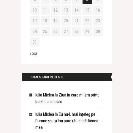
10
11
12
13
14
15
16
17
18
19
20
21
22
23
24
25
26
27
28
29
30
31
« OCT.
COMENTARII RECENTE
Iulia Miclea
la
Ziua în care mi-am privit
buletinul în ochi
Iulia Miclea
la
Eu nu-L mai înțeleg pe
Dumnezeu și îmi pare rău de rătăcirea
mea