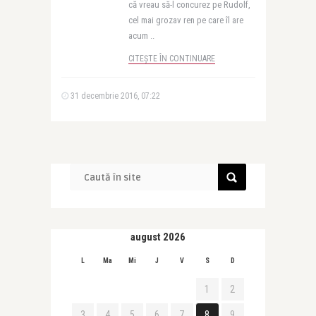
că vreau să-l concurez pe Rudolf,
cel mai grozav ren pe care îl are
acum ..
CITEȘTE ÎN CONTINUARE
31 decembrie 2016, 07:22
august 2026
L
Ma
Mi
J
V
S
D
1
2
3
4
5
6
7
8
9