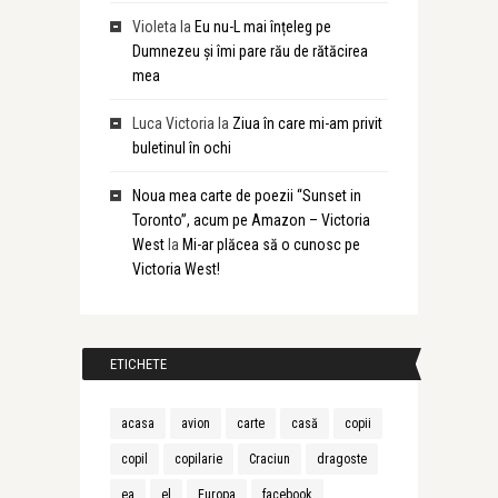
Violeta
la
Eu nu-L mai înțeleg pe
Dumnezeu și îmi pare rău de rătăcirea
mea
Luca Victoria
la
Ziua în care mi-am privit
buletinul în ochi
Noua mea carte de poezii “Sunset in
Toronto”, acum pe Amazon – Victoria
West
la
Mi-ar plăcea să o cunosc pe
Victoria West!
ETICHETE
acasa
avion
carte
casă
copii
copil
copilarie
Craciun
dragoste
ea
el
Europa
facebook