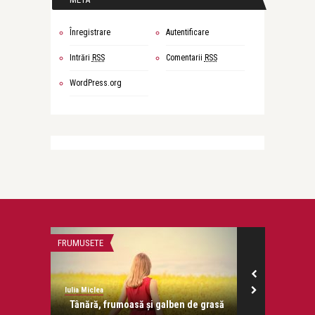
Înregistrare
Autentificare
Intrări
RSS
Comentarii
RSS
WordPress.org
FRUMUSETE
ATITUDINE
Iulia Miclea
Iulia Miclea
!
Tânără, frumoasă și galben de grasă
Rochia de fir