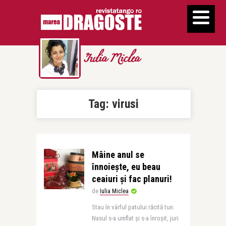
Iulia Miclea
Tag:
virusi
Mâine anul se
înnoiește, eu beau
ceaiuri și fac planuri!
de
Iulia Miclea
Stau în vârful patului răcită tun.
Nasul s-a umflat și s-a înroșit, juri