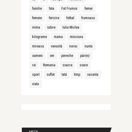
familie
fata
Fat Frumos
femei
femeie
fericire
fotbal
frumoasa
inima
iubire
Iulia Miclea
kilograme
mama
minciuna
mireasa
nevastă
noroc
nunta
oameni
om
pereche
părinți
rai
Romania
soacra
soare
sport
suflet
tată
timp
vacanta
viata
META