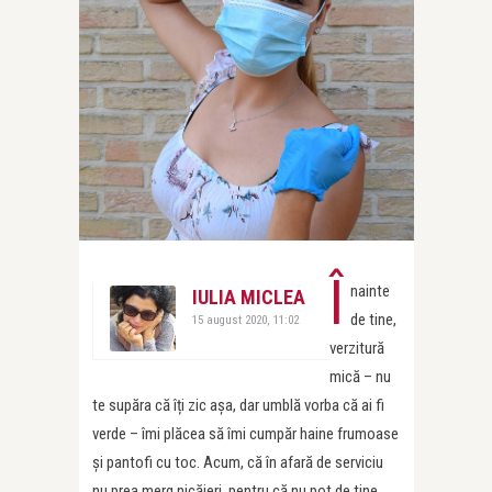
Î
nainte
IULIA MICLEA
de tine,
15 august 2020, 11:02
verzitură
mică – nu
te supăra că îți zic așa, dar umblă vorba că ai fi
verde – îmi plăcea să îmi cumpăr haine frumoase
și pantofi cu toc. Acum, că în afară de serviciu
nu prea merg nicăieri, pentru că nu pot de tine,