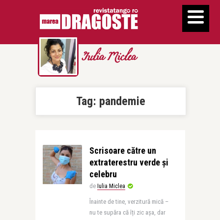
Iulia Miclea
Tag:
pandemie
Scrisoare către un
extraterestru verde și
celebru
de
Iulia Miclea
Înainte de tine, verzitură mică –
nu te supăra că îți zic așa, dar