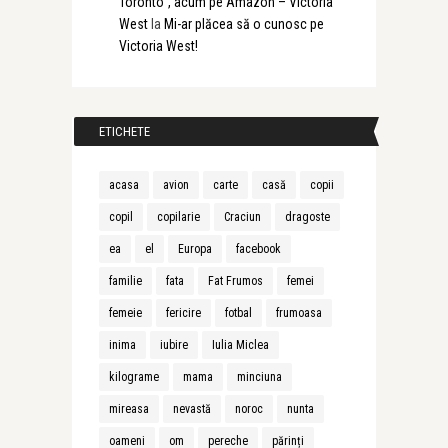
Toronto”, acum pe Amazon – Victoria
West
la
Mi-ar plăcea să o cunosc pe
Victoria West!
ETICHETE
acasa
avion
carte
casă
copii
copil
copilarie
Craciun
dragoste
ea
el
Europa
facebook
familie
fata
Fat Frumos
femei
femeie
fericire
fotbal
frumoasa
inima
iubire
Iulia Miclea
kilograme
mama
minciuna
mireasa
nevastă
noroc
nunta
oameni
om
pereche
părinți