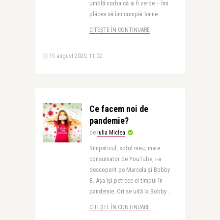
umblă vorba că ai fi verde – îmi
plăcea să îmi cumpăr haine ..
CITEȘTE ÎN CONTINUARE
15 august 2020, 11:02
Ce facem noi de
pandemie?
de
Iulia Miclea
Simpaticul, soțul meu, mare
consumator de YouTube, i-a
descoperit pe Marcela și Bobby
B. Așa își petrece el timpul în
pandemie. Ori se uită la Bobby ..
CITEȘTE ÎN CONTINUARE