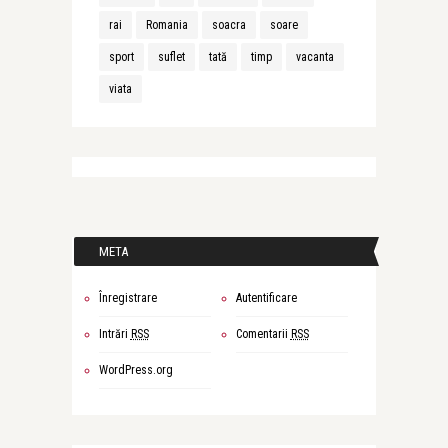
rai
Romania
soacra
soare
sport
suflet
tată
timp
vacanta
viata
META
Înregistrare
Autentificare
Intrări
RSS
Comentarii
RSS
WordPress.org