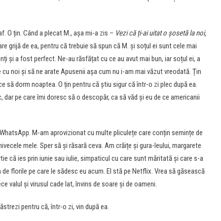
f. O țin. Când a plecat M., așa mi-a zis –
Vezi că ți-ai uitat o șosetă la noi,
are grijă de ea, pentru că trebuie să spun că M. și soțul ei sunt cele mai
ți și a fost perfect. Ne-au răsfățat cu ce au avut mai bun, iar soțul ei, a
le cu noi și să ne arate Apusenii așa cum nu i-am mai văzut vreodată. Țin
e să dorm noaptea. O țin pentru că știu sigur că într-o zi plec după ea.
, dar pe care îmi doresc să o descopăr, ca să văd și eu de ce americanii
 WhatsApp. M-am aprovizionat cu multe pliculețe care conțin semințe de
ghivecele mele. Sper să și răsară ceva. Am crăițe și gura-leului, margarete
rtie că ies prin iunie sau iulie, simpaticul cu care sunt măritată și care s-a
n de florile pe care le sădesc eu acum. El stă pe Netflix. Vrea să găsească
ece valul și virusul cade lat, învins de soare și de oameni.
trezi pentru că, într-o zi, vin după ea.