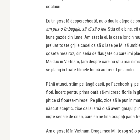
coclauri.
Eu țin șosetă desperecheată, nu o dau la cârpe de pra
am pus-o în bagaje, să vii să o iei!
Știu că e bine, că 
bune gazde din lume. Am stat la ei, la casa lor din mun
preluat toate grijile casei ca să o lase pe M. să umb
șoseta mea roz, din seria de flaușate cu care îmi plac
Mă duc în Vietnam, țara despre care nu știu mai nimic
se plâng în toate filmele lor că au trecut pe acolo.
Până atunci, stăm pe lângă casă, pe Facebook și pe
flori. Încerc pentru prima oară să-mi cresc florile în 
pitice și floarea-miresei. Pe plic, zice să le pun în ma
născut sceptic, zice că la iarnă o să avem garajul pli
niște seriale de criză, care să ne țină ocupați până tr
Am o șosetă în Vietnam. Draga mea M., te rog să o păs