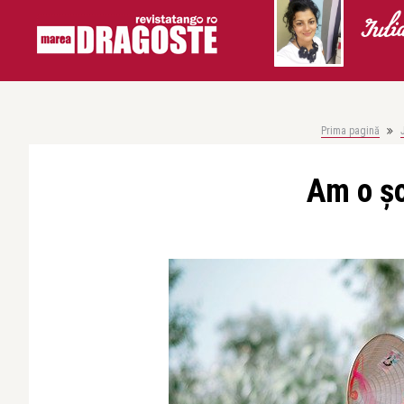
Iuli
Prima pagină
Am o ș