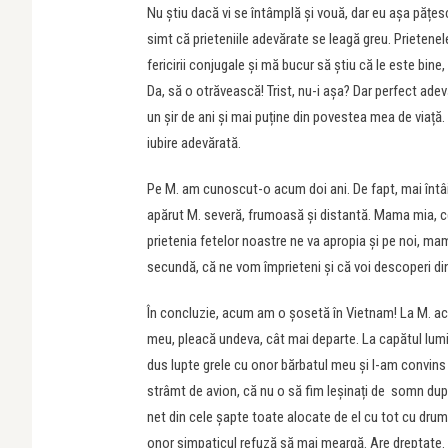
Nu știu dacă vi se întâmplă și vouă, dar eu așa pățesc
simt că prieteniile adevărate se leagă greu. Prietenel
fericirii conjugale și mă bucur să știu că le este bine
Da, să o otrăvească! Trist, nu-i așa? Dar perfect adev
un șir de ani și mai puține din povestea mea de viață
iubire adevărată.
Pe M. am cunoscut-o acum doi ani. De fapt, mai întâi 
apărut M. severă, frumoasă și distantă. Mama mia, c
prietenia fetelor noastre ne va apropia și pe noi, m
secundă, că ne vom împrieteni și că voi descoperi di
În concluzie, acum am o șosetă în Vietnam! La M. aca
meu, pleacă undeva, cât mai departe. La capătul lumii
dus lupte grele cu onor bărbatul meu și l-am convi
strâmt de avion, că nu o să fim leșinați de somn dup
net din cele șapte toate alocate de el cu tot cu drumu
onor simpaticul refuză să mai meargă. Are dreptate. Nu