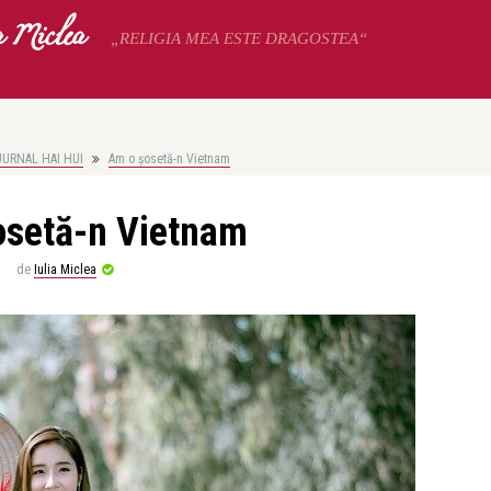
a Miclea
„RELIGIA MEA ESTE DRAGOSTEA“
JURNAL HAI HUI
Am o șosetă-n Vietnam
osetă-n Vietnam
de
Iulia Miclea