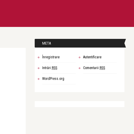
META
Înregistrare
Autentificare
Intrări
RSS
Comentarii
RSS
WordPress.org