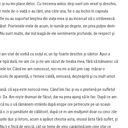
 și nu îmi place deloc. Cu trecerea anilor, deși sunt om vesel și deschis,
e mele de-o viață s-au rărit, una câte una, fie s-au închis în capsula
, fie nu au suportat liniștea din viața mea și au încercat să o otrăvească.
ărat. Prietenele mele de acum, le număr pe degete, vin prea puține dintr-
. Nu sunt multe, dar mă leagă de ele sentimente profunde, de respect și
am stat de vorbă cu soțul ei, un tip foarte deschis și săritor. Apoi a
e tipă dură, mi-am zis și mi-am văzut de treaba mea, fără să bănuiesc că
amele lor. Când ne-am cunoscut, nici nu mi-a dat prin cap măcar o
ncolo de aparență, o femeie caldă, serioasă, deșteaptă și cu mult umor.
să, că așa este norocul meu. Când îmi fac și eu o prietenă pe sufletul
. Da. Am niște drumuri de făcut, dar nu prea ajung să le fac. După ce am
ns că nu o să rămânem strâmbi după enşpe ore petrecute pe un scaun
ă o zi și jumătate de călătorit, după ce m-am mulțumit doar cu cinci zile
rile dus și întors, acum a apărut chestia asta, virusul ăsta fără suflet, și
 îi e frică de viroză, cât se teme de vreo carantină prin cine știe ce