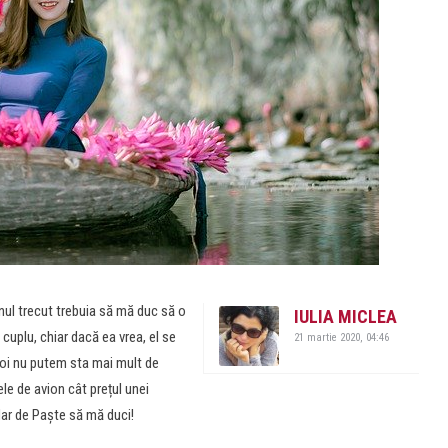
nul trecut trebuia să mă duc să o
IULIA MICLEA
cuplu, chiar dacă ea vrea, el se
21 martie 2020, 04:46
noi nu putem sta mai mult de
ele de avion cât prețul unei
dar de Paște să mă duci!