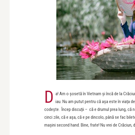
D
a! Am o șosetă în Vietnam și încă de la Crăciu
iau. Nu am putut pentru că așa este în viața de 
codește. Încep discuții – că e drumul prea lung, că 
cinci zile, că e așa, că e pe dincolo, până se fac bilet
mașini second hand. Bine, frate! Nu vrei de Crăciun, 