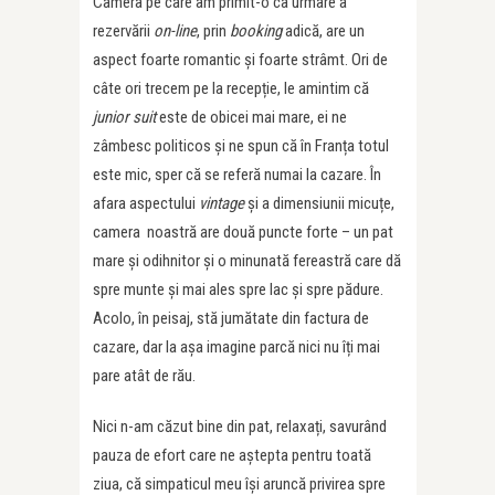
Camera pe care am primit-o ca urmare a
rezervării
on-line
, prin
booking
adică, are un
aspect foarte romantic și foarte strâmt. Ori de
câte ori trecem pe la recepție, le amintim că
junior suit
este de obicei mai mare, ei ne
zâmbesc politicos și ne spun că în Franța totul
este mic, sper că se referă numai la cazare. În
afara aspectului
vintage
și a dimensiunii micuțe,
camera noastră are două puncte forte – un pat
mare și odihnitor și o minunată fereastră care dă
spre munte și mai ales spre lac și spre pădure.
Acolo, în peisaj, stă jumătate din factura de
cazare, dar la așa imagine parcă nici nu îți mai
pare atât de rău.
Nici n-am căzut bine din pat, relaxați, savurând
pauza de efort care ne aștepta pentru toată
ziua, că simpaticul meu își aruncă privirea spre