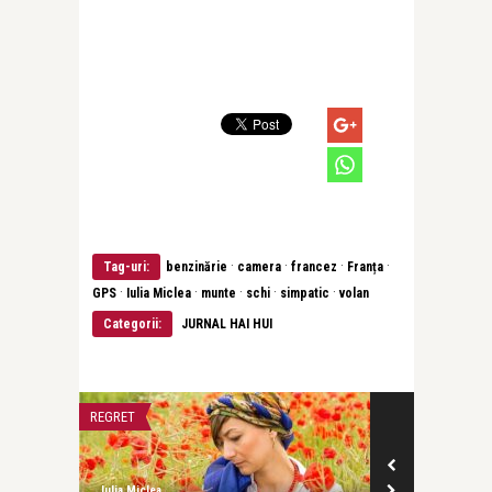
·
·
·
·
Tag-uri:
benzinărie
camera
francez
Franța
·
·
·
·
·
GPS
Iulia Miclea
munte
schi
simpatic
volan
Categorii:
JURNAL HAI HUI
REGRET
VARSTE FRUMOA
Iulia Miclea
Iulia Miclea