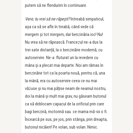
putem să ne flendurim în continuare.
Vere, tu vrei să ne răpești?
întreabă simpaticul,
așa ca să se afle în treabă, când vede că
mergem și tot mergem, dar benzinăria ioc! Nu!
Nu vrea să ne răpească. Francezul ne-a dus la
trei sate distanță, la o benzinărie modernă, cu
autoservire. Ne-a fluturat un la revedere cu
mâna și a plecat mai departe. Noi am rămas în
benzinărie tot ca la poarta nouă, pentru că, una
la mână, era cu autoservire ceea ce nu mai
văzuse și nu mai pățise neam de neamul nostru,
doi la mână și mult mai grav, nu găseam butonul
ca să deblocam capacul de la orificiul prin care
bagi benzină, motorină sau ce mama mă-sii o fi.
Încearcă pe sus, pe jos, prin stânga, prin dreapta,
butonul nicăieri! Pe volan, sub volan. Nimic.