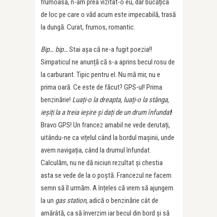
frumoasă, n-am prea vizitat-o eu, dar bucățica
de loc pe care o văd acum este impecabilă, trasă
la dungă. Curat, frumos, romantic.
Bip… bip…
Stai așa că ne-a fugit poezia!!
Simpaticul ne anunță că s-a aprins becul rosu de
la carburant. Tipic pentru el. Nu mă mir, nu e
prima oară. Ce este de făcut? GPS-ul! Prima
benzinărie!
Luați-o la dreapta, luați-o la stânga,
ieșiți la a treia ieșire și dați de un drum înfundat
!
Bravo GPS! Un francez amabil ne vede derutați,
uitându-ne ca vițelul când la bordul mașinii, unde
avem navigația, când la drumul înfundat.
Calculăm, nu ne dă niciun rezultat și chestia
asta se vede de la o poștă. Francezul ne facem
semn să îl urmăm. A înțeles că vrem să ajungem
la un
gas station
, adică o benzinărie cât de
amărâtă, ca să înverzim iar becul din bord și să