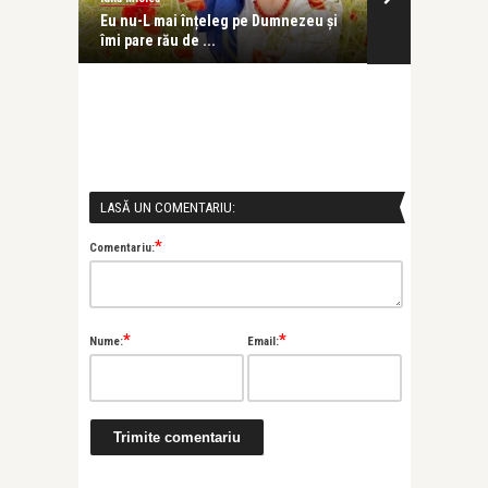
ă să
Eu nu-L mai înțeleg pe Dumnezeu și
Ziua în care m
îmi pare rău de ...
ochi
LASĂ UN COMENTARIU:
*
Comentariu:
*
*
Nume:
Email: