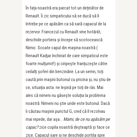
În fața noastră era parcat tot un deținător de
Renault. Îi zic simpaticului să se ducă să îl
întrebe pe ce apăsăm ca să sară capacul de la
rezervor. Francezul cu Renault vine hotărât,
deschide portiera și începe să scotocească.
Nimic. Scoate capul din mașina noastră (
Renault Kadjar închiriat de care simpaticul este
foarte mulțumit!) și ciripește franțuzește către
ceilalți șoferi din benzinărie. La un semn, toți
caută prin mașini butonul cu pricina și, nu știu de
ce, situația asta ne leșină pe toți de râs. Mai
ales că nimeni nu găsește soluția la problema
noastră. Nimeni nu știe unde este butonul. Dacă
îi căutau mașinii punctul G, cred că îl rezolvau
mai repede, dar așa…
Mami, de ce nu apăsăm pe
capac?
zice copila noastră deșteaptă și face ce
zice. Capacul sare și ne deschide portița spre