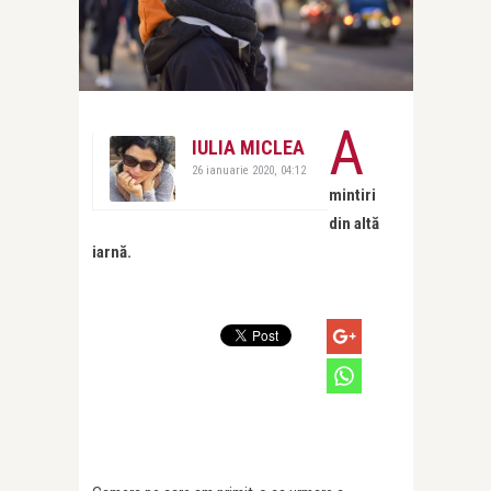
A
IULIA MICLEA
26 ianuarie 2020, 04:12
mintiri
din altă
iarnă.