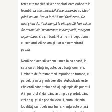
fereastra magică și vede schiorii care coboară în
trombă.
Ia uite, nevastă! Zece coborâri au făcut
până acum! Bravo lor! Să mai facă zece! De
mici și-au dorit să ajungă la olimpiadă! Noi, să ne
fie rușine! Noi nu mergem la olimpiadă, mergem
la plimbare.
Zis și făcut. Nici n-am început bine
cu schiatul, că ne-am și luat o binemeritată
pauză.
Nouă ne place să vedem lumea la ea acasă, în
sate cu străduțe înguste, cu căsuțe cochete,
luminate de ferestre mari împodobite frumos, cu
perdeluțe mici și orhidee albe. Autostrada este
eficientă când trebuie să ajungi rapid din punctul
A în punctul B, dar când ai timp de pierdut, când
vrei să guști din poezia locului, drumurile prin
localități sunt cele mai bune. Franța este o țară