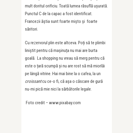
mult doritul orificiu. Toată lumea răsuflă ușurată.
Punctul C de la capac a fost identificat.
Francezii ăștia sunt foarte mișto și foarte
săritori.
Cu rezervorul plin este altceva. Poți să te plimbi
liniștit pentru că mașinuța nu mai are burta
goală. La shopping nu vreau să merg pentru că
este o țară scumpă și nu are rost să mă miorlăi
pe lângă vitrine. Hai mai bine la o cafea, la un
croissant
cu ce-o fi, că așa o căscare de gură
nu-mi pică mie nici la sărbătorile legale.
Foto credit – www.pixabay.com